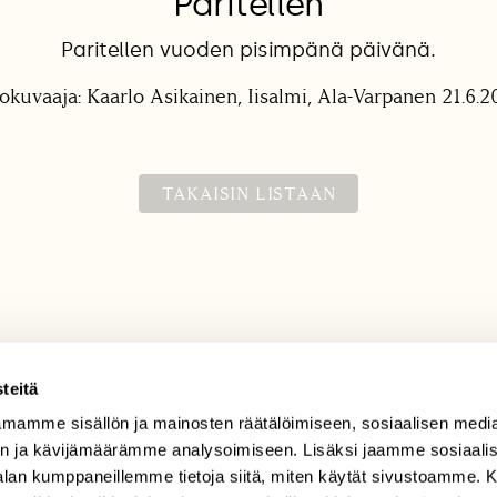
Paritellen
Paritellen vuoden pisimpänä päivänä.
okuvaaja: Kaarlo Asikainen, Iisalmi, Ala-Varpanen 21.6.
TAKAISIN LISTAAN
teitä
mamme sisällön ja mainosten räätälöimiseen, sosiaalisen medi
TILAAJAPALVELU
n ja kävijämäärämme analysoimiseen. Lisäksi jaamme sosiaali
tilaajapalvelu@sll.fi
-alan kumppaneillemme tietoja siitä, miten käytät sivustoamme