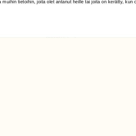
 muihin tietoihin, joita olet antanut heille tai joita on kerätty, kun 
(09) 228 08 210 (arkisin
klo 9-15)
Suomen
Luonto/tilaajapalvelu
Sörnäistenkatu 1
00580 Helsinki
ELU­
YHTEYSTIEDOT
ntaja on
Palautelomake
Yhteystiedot
palaute@suomenluonto.fi
Suomen Luonto
Sörnäistenkatu 1
00580 Helsinki
Mediatiedot
Tietosuojaseloste