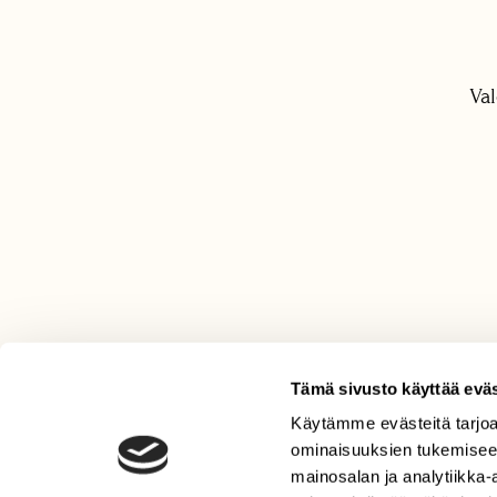
Val
Tämä sivusto käyttää eväs
Käytämme evästeitä tarjoa
LEHTI
ominaisuuksien tukemisee
Uusin lehti
mainosalan ja analytiikka