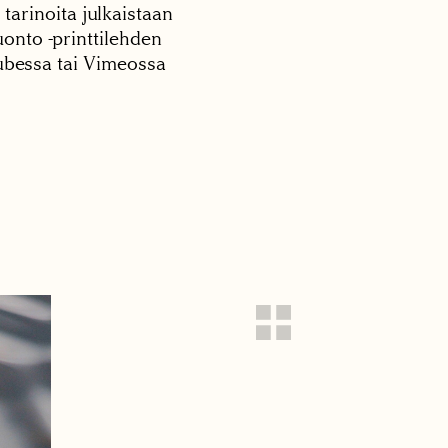
 tarinoita julkaistaan
onto -printtilehden
tubessa tai Vimeossa