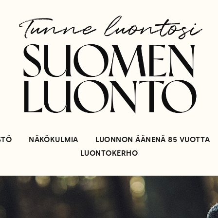
STÖ
NÄKÖKULMIA
LUONNON ÄÄNENÄ 85 VUOTTA
LUONTOKERHO