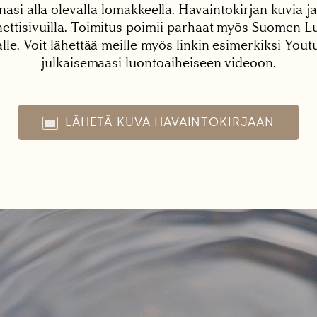
nasi alla olevalla lomakkeella. Havaintokirjan kuvia ja
tisivuilla. Toimitus poimii parhaat myös Suomen Lu
alle. Voit lähettää meille myös linkin esimerkiksi You
julkaisemaasi luontoaiheiseen videoon.
LÄHETÄ KUVA HAVAINTOKIRJAAN