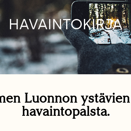
HAVAINTOKIRJA
en Luonnon ystävie
havaintopalsta.