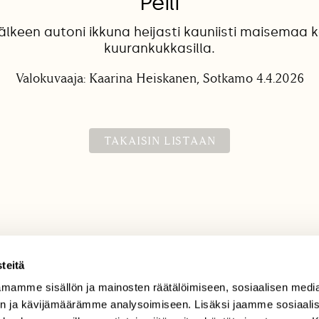
Peili
lkeen autoni ikkuna heijasti kauniisti maisemaa 
kuurankukkasilla.
Valokuvaaja: Kaarina Heiskanen, Sotkamo 4.4.2026
TAKAISIN LISTAAN
teitä
mamme sisällön ja mainosten räätälöimiseen, sosiaalisen medi
TILAAJAPALVELU
n ja kävijämäärämme analysoimiseen. Lisäksi jaamme sosiaali
tilaajapalvelu@sll.fi