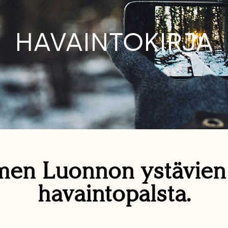
HAVAINTOKIRJA
en Luonnon ystävie
havaintopalsta.