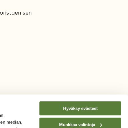
koristaen sen
Hyväksy evästeet
an
sen median,
Muokkaa valintoja