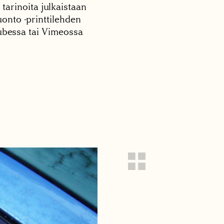
 tarinoita julkaistaan
onto -printtilehden
tubessa tai Vimeossa