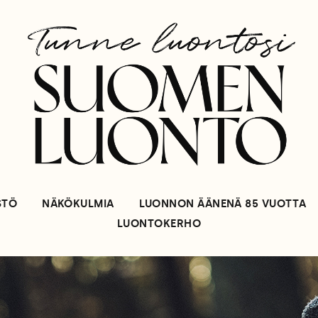
STÖ
NÄKÖKULMIA
LUONNON ÄÄNENÄ 85 VUOTTA
LUONTOKERHO