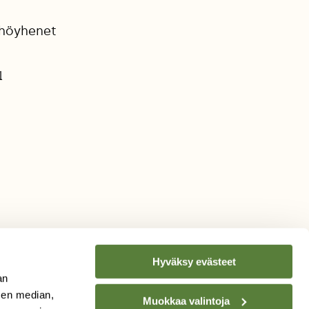
 höyhenet
1
Hyväksy evästeet
an
sen median,
Muokkaa valintoja