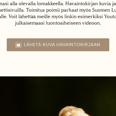
nasi alla olevalla lomakkeella. Havaintokirjan kuvia ja
tisivuilla. Toimitus poimii parhaat myös Suomen Lu
alle. Voit lähettää meille myös linkin esimerkiksi You
julkaisemaasi luontoaiheiseen videoon.
LÄHETÄ KUVA HAVAINTOKIRJAAN