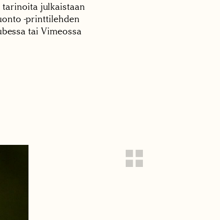
 tarinoita julkaistaan
onto -printtilehden
tubessa tai Vimeossa