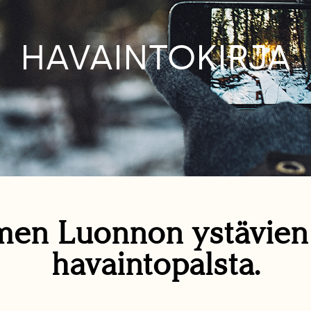
HAVAINTOKIRJA
en Luonnon ystävie
havaintopalsta.