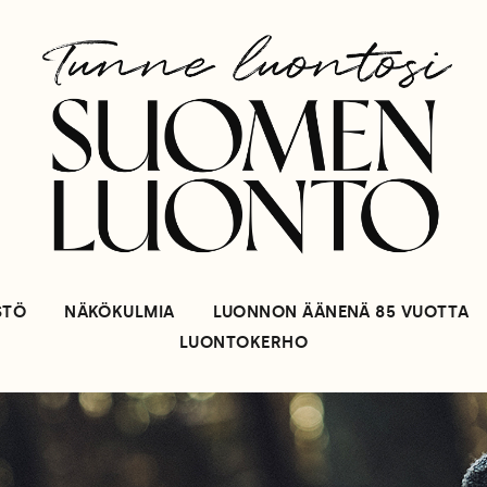
STÖ
NÄKÖKULMIA
LUONNON ÄÄNENÄ 85 VUOTTA
LUONTOKERHO