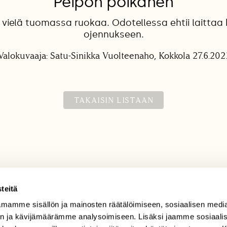
Peipon poikanen
 vielä tuomassa ruokaa. Odotellessa ehtii laittaa
ojennukseen.
Valokuvaaja: Satu-Sinikka Vuolteenaho, Kokkola 27.6.202
TAKAISIN LISTAAN
teitä
mamme sisällön ja mainosten räätälöimiseen, sosiaalisen medi
TILAAJAPALVELU
n ja kävijämäärämme analysoimiseen. Lisäksi jaamme sosiaali
tilaajapalvelu@sll.fi