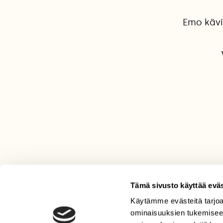
Emo kävi
Tämä sivusto käyttää eväs
Käytämme evästeitä tarjoa
LEHTI
ominaisuuksien tukemisee
Uusin lehti