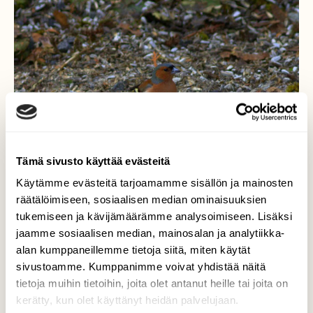
Tämä sivusto käyttää evästeitä
Käytämme evästeitä tarjoamamme sisällön ja mainosten
räätälöimiseen, sosiaalisen median ominaisuuksien
tukemiseen ja kävijämäärämme analysoimiseen. Lisäksi
jaamme sosiaalisen median, mainosalan ja analytiikka-
Peippo
alan kumppaneillemme tietoja siitä, miten käytät
sivustoamme. Kumppanimme voivat yhdistää näitä
Peipot myös saapuivat pihapiiriin.
tietoja muihin tietoihin, joita olet antanut heille tai joita on
kerätty, kun olet käyttänyt heidän palvelujaan.
Valokuvaaja: Tapio Keinonen, Mänttä 14.4.2021