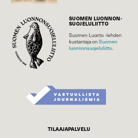
SUOMEN LUONNON­
SUOJELU­LIITTO
Suomen Luonto -lehden
Suomen
kustantaja on
luonnonsuojelu­liitto
.
TILAAJAPALVELU