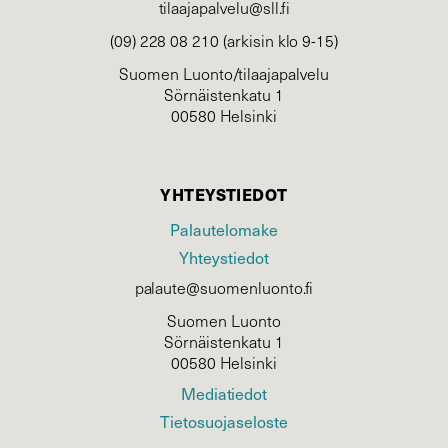
tilaajapalvelu@sll.fi
(09) 228 08 210 (arkisin klo 9-15)
Suomen Luonto/tilaajapalvelu
Sörnäistenkatu 1
00580 Helsinki
YHTEYSTIEDOT
Palautelomake
Yhteystiedot
palaute@suomenluonto.fi
Suomen Luonto
Sörnäistenkatu 1
00580 Helsinki
Mediatiedot
Tietosuojaseloste