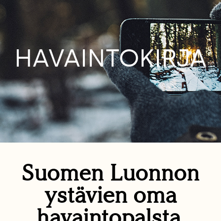
HAVAINTOKIRJA
Suomen Luonnon
ystävien oma
havaintopalsta.