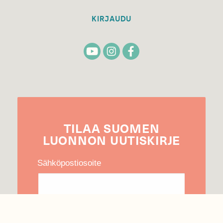
KIRJAUDU
TILAA
SUOMEN
LUONNON
UUTIS­KIRJE
Sähköpostiosoite
Hyväksyn tietojeni käytön uutiskirjeen
lähettämiseen