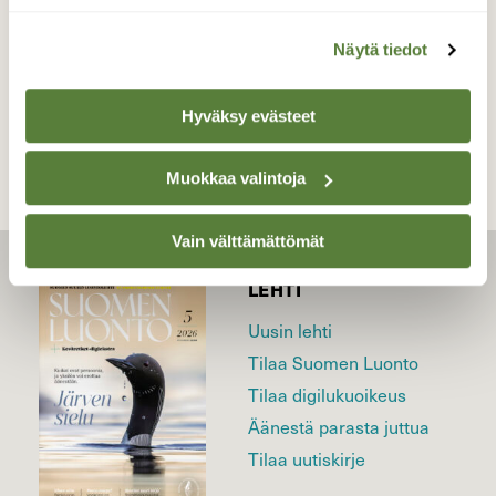
Näytä tiedot
TAKAISIN LISTAAN
Hyväksy evästeet
Muokkaa valintoja
Vain välttämättömät
LEHTI
Uusin lehti
Tilaa Suomen Luonto
Tilaa digilukuoikeus
Äänestä parasta juttua
Tilaa uutiskirje