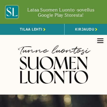
Lataa Suomen Luonto -sovellus
Google Play Storesta!
TILAA LEHTI
KIRJAUDU