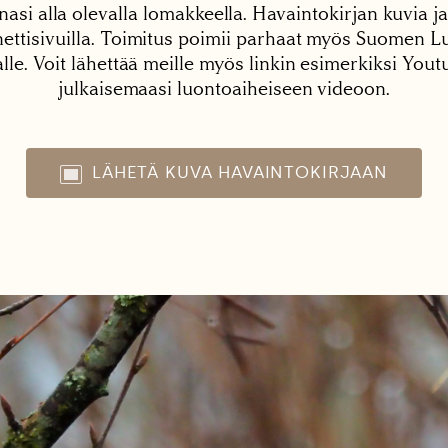
nasi alla olevalla lomakkeella. Havaintokirjan kuvia ja
tisivuilla. Toimitus poimii parhaat myös Suomen Lu
alle. Voit lähettää meille myös linkin esimerkiksi You
julkaisemaasi luontoaiheiseen videoon.
LÄHETÄ KUVA HAVAINTOKIRJAAN