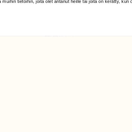
 muihin tietoihin, joita olet antanut heille tai joita on kerätty, kun 
(09) 228 08 210 (arkisin
klo 9-15)
Suomen
Luonto/tilaajapalvelu
Sörnäistenkatu 1
00580 Helsinki
ELU­
YHTEYSTIEDOT
ntaja on
Palautelomake
Yhteystiedot
palaute@suomenluonto.fi
Suomen Luonto
Sörnäistenkatu 1
00580 Helsinki
Mediatiedot
Tietosuojaseloste