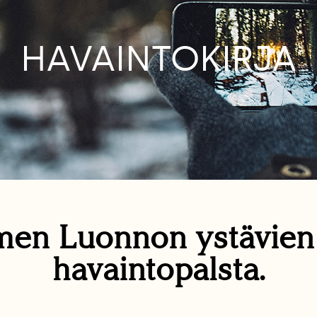
HAVAINTOKIRJA
en Luonnon ystävie
havaintopalsta.