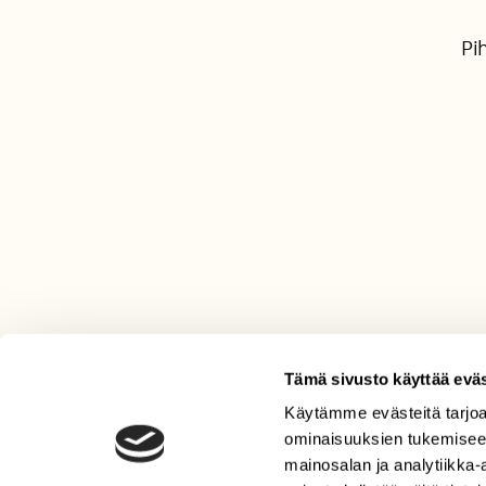
Pi
Tämä sivusto käyttää eväs
Käytämme evästeitä tarjoa
LEHTI
ominaisuuksien tukemisee
Uusin lehti
mainosalan ja analytiikka