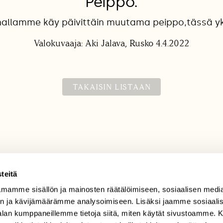
Peippo.
hallamme käy päivittäin muutama peippo,tässä yk
Valokuvaaja: Aki Jalava, Rusko 4.4.2022
TAKAISIN LISTAAN
teitä
mamme sisällön ja mainosten räätälöimiseen, sosiaalisen medi
TILAAJAPALVELU
n ja kävijämäärämme analysoimiseen. Lisäksi jaamme sosiaali
tilaajapalvelu@sll.fi
-alan kumppaneillemme tietoja siitä, miten käytät sivustoamme