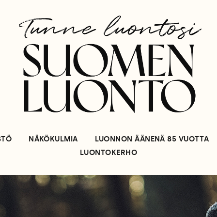
STÖ
NÄKÖKULMIA
LUONNON ÄÄNENÄ 85 VUOTTA
LUONTOKERHO