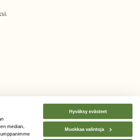
si.
Hyväksy evästeet
an
sen median,
Muokkaa valintoja
. Kumppanimme
TILAA
SUOMEN