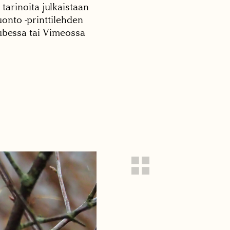
 tarinoita julkaistaan
onto -printtilehden
tubessa tai Vimeossa