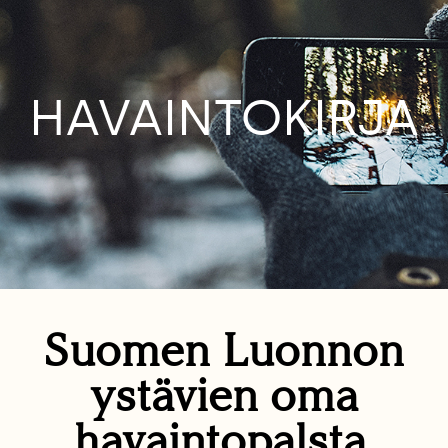
HAVAINTOKIRJA
Suomen Luonnon
ystävien oma
havaintopalsta.