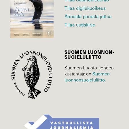
Tilaa digilukuoikeus
Äänestä parasta juttua
Tilaa uutiskirje
SUOMEN LUONNON­
SUOJELU­LIITTO
Suomen Luonto -lehden
Suomen
kustantaja on
luonnonsuojelu­liitto
.