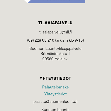
TILAAJAPALVELU
tilaajapalvelu@sll.fi
(09) 228 08 210 (arkisin klo 9-15)
Suomen Luonto/tilaajapalvelu
Sörnäistenkatu 1
00580 Helsinki
YHTEYSTIEDOT
Palautelomake
Yhteystiedot
palaute@suomenluonto.fi
Suomen Luonto