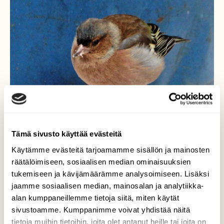
Tämä sivusto käyttää evästeitä
Käytämme evästeitä tarjoamamme sisällön ja mainosten
räätälöimiseen, sosiaalisen median ominaisuuksien
tukemiseen ja kävijämäärämme analysoimiseen. Lisäksi
jaamme sosiaalisen median, mainosalan ja analytiikka-
Peippo aikoo talvehtia
alan kumppaneillemme tietoja siitä, miten käytät
täällä
sivustoamme. Kumppanimme voivat yhdistää näitä
tietoja muihin tietoihin, joita olet antanut heille tai joita on