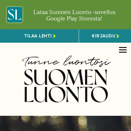
Lataa Suomen Luonto -sovellus
Google Play Storesta!
TILAA LEHTI
KIRJAUDU