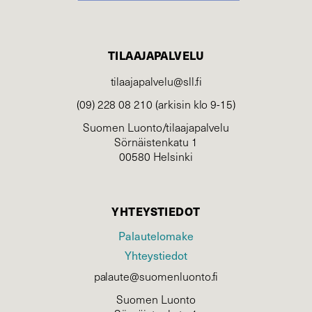
TILAAJAPALVELU
tilaajapalvelu@sll.fi
(09) 228 08 210 (arkisin klo 9-15)
Suomen Luonto/tilaajapalvelu
Sörnäistenkatu 1
00580 Helsinki
YHTEYSTIEDOT
Palautelomake
Yhteystiedot
palaute@suomenluonto.fi
Suomen Luonto