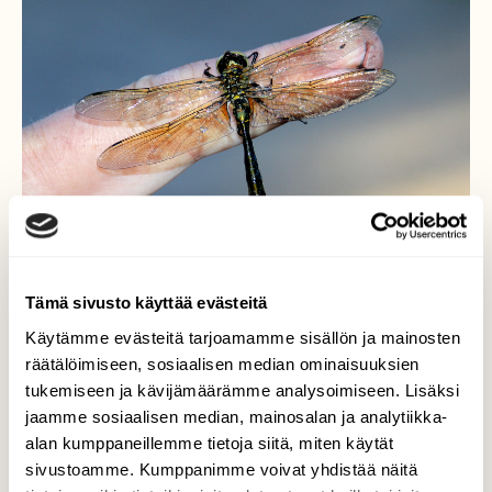
Tämä sivusto käyttää evästeitä
Käytämme evästeitä tarjoamamme sisällön ja mainosten
räätälöimiseen, sosiaalisen median ominaisuuksien
tukemiseen ja kävijämäärämme analysoimiseen. Lisäksi
Pelastettu
jaamme sosiaalisen median, mainosalan ja analytiikka-
alan kumppaneillemme tietoja siitä, miten käytät
Tämä korento oli uima-altaassamme josta
sivustoamme. Kumppanimme voivat yhdistää näitä
sen pelastimme. Aikansa kuivatteli itseeän