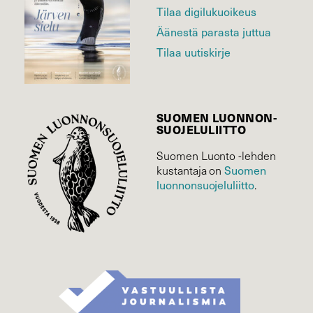
Tilaa digilukuoikeus
Äänestä parasta juttua
Tilaa uutiskirje
SUOMEN LUONNON­
SUOJELU­LIITTO
Suomen Luonto -lehden
Suomen
kustantaja on
luonnonsuojelu­liitto
.