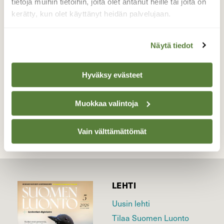
tietoja muihin tietoihin, joita olet antanut heille tai joita on
kädellä ja lopuksia laitoimme orvokki
kerätty, kun olet käyttänyt heidän palvelujaan.
amppeliin aurinkoon. Siitä se lähti omille
teilleen.
Näytä tiedot
Valokuvaaja: Tanja Kauranen, Kurikka Mieto 6.7.14
Hyväksy evästeet
TAKAISIN LISTAAN
Muokkaa valintoja
Vain välttämättömät
LEHTI
Uusin lehti
Tilaa Suomen Luonto