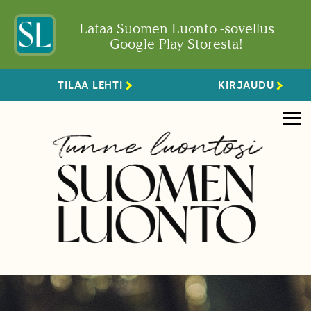
Lataa Suomen Luonto -sovellus
Google Play Storesta!
TILAA LEHTI
KIRJAUDU