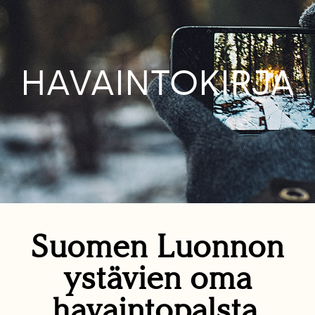
HAVAINTOKIRJA
Suomen Luonnon
ystävien oma
havaintopalsta.