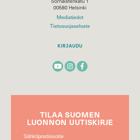
Sörnäistenkatu 1
00580 Helsinki
Mediatiedot
Tietosuojaseloste
KIRJAUDU
TILAA
SUOMEN
LUONNON
UUTIS­KIRJE
Sähköpostiosoite