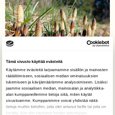
Tämä sivusto käyttää evästeitä
Käytämme evästeitä tarjoamamme sisällön ja mainosten
räätälöimiseen, sosiaalisen median ominaisuuksien
tukemiseen ja kävijämäärämme analysoimiseen. Lisäksi
jaamme sosiaalisen median, mainosalan ja analytiikka-
alan kumppaneillemme tietoja siitä, miten käytät
sivustoamme. Kumppanimme voivat yhdistää näitä
Peltokorte (itiötähkä)
tietoja muihin tietoihin, joita olet antanut heille tai joita on
kerätty, kun olet käyttänyt heidän palvelujaan.
Nämä kortteet kasvavat pihamaalla.