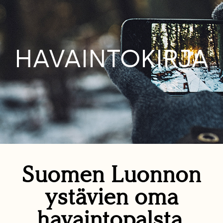
HAVAINTOKIRJA
Suomen Luonnon
ystävien oma
havaintopalsta.