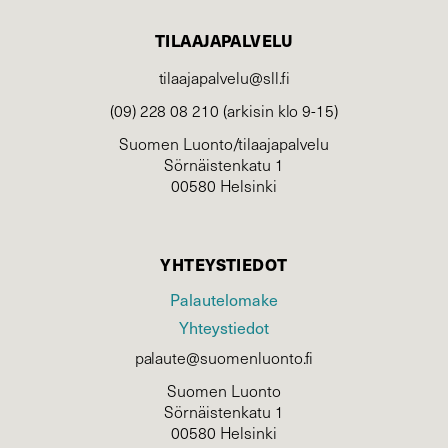
TILAAJAPALVELU
tilaajapalvelu@sll.fi
(09) 228 08 210 (arkisin klo 9-15)
Suomen Luonto/tilaajapalvelu
Sörnäistenkatu 1
00580 Helsinki
YHTEYSTIEDOT
Palautelomake
Yhteystiedot
palaute@suomenluonto.fi
Suomen Luonto
Sörnäistenkatu 1
00580 Helsinki