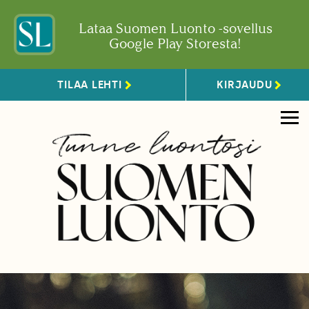
Lataa Suomen Luonto -sovellus
Google Play Storesta!
TILAA LEHTI
KIRJAUDU