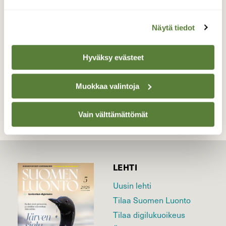
Valokuvaaja: Tarja Naukkarinen, Savitaipale
19.4.2026
Näytä tiedot
Hyväksy evästeet
TAKAISIN LISTAAN
Muokkaa valintoja
Vain välttämättömät
LEHTI
Uusin lehti
Tilaa Suomen Luonto
Tilaa digilukuoikeus