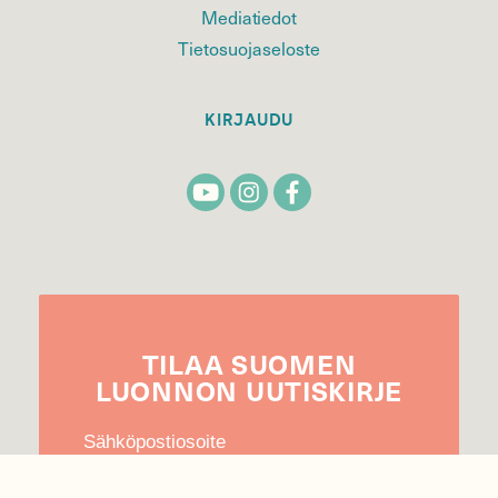
Mediatiedot
Tietosuojaseloste
KIRJAUDU
TILAA
SUOMEN
LUONNON
UUTIS­KIRJE
Sähköpostiosoite