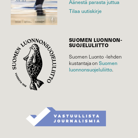
Äänestä parasta juttua
Tilaa uutiskirje
SUOMEN LUONNON­
SUOJELU­LIITTO
Suomen Luonto -lehden
Suomen
kustantaja on
luonnonsuojelu­liitto
.