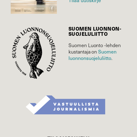
Tilaa uutiskirje
SUOMEN LUONNON­
SUOJELU­LIITTO
Suomen Luonto -lehden
kustantaja on
Suomen
luonnonsuojelu­liitto
.