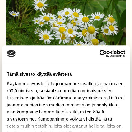
Tämä sivusto käyttää evästeitä
Käytämme evästeitä tarjoamamme sisällön ja mainosten
räätälöimiseen, sosiaalisen median ominaisuuksien
tukemiseen ja kävijämäärämme analysoimiseen. Lisäksi
Peltosaunio
jaamme sosiaalisen median, mainosalan ja analytiikka-
alan kumppaneillemme tietoja siitä, miten käytät
Peltosauniokin rehottaa nyt keskikesän
sivustoamme. Kumppanimme voivat yhdistää näitä
vehreydessä monin paikoin komeasti.
tietoja muihin tietoihin, joita olet antanut heille tai joita on