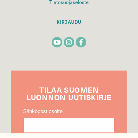
Tietosuojaseloste
KIRJAUDU
TILAA
SUOMEN
LUONNON
UUTIS­KIRJE
Sähköpostiosoite