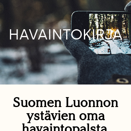
HAVAINTOKIRJA
Suomen Luonnon
ystävien oma
havaintopalsta.