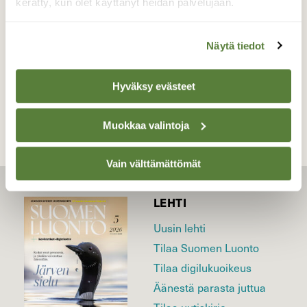
Valokuvaaja: Liisa Niiva-Korpela, Lappeenranta
kerätty, kun olet käyttänyt heidän palvelujaan.
7.7.2020
Näytä tiedot
TAKAISIN LISTAAN
Hyväksy evästeet
Muokkaa valintoja
Vain välttämättömät
LEHTI
Uusin lehti
Tilaa Suomen Luonto
Tilaa digilukuoikeus
Äänestä parasta juttua