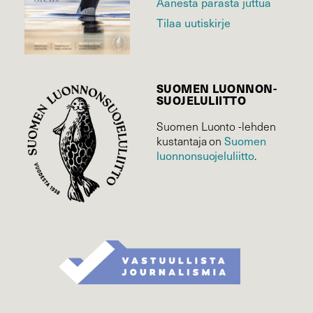
Äänestä parasta juttua
Tilaa uutiskirje
SUOMEN LUONNON­
SUOJELU­LIITTO
Suomen Luonto -lehden
kustantaja on
Suomen
luonnonsuojelu­liitto
.