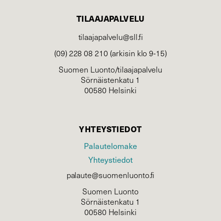
TILAAJAPALVELU
tilaajapalvelu@sll.fi
(09) 228 08 210 (arkisin klo 9-15)
Suomen Luonto/tilaajapalvelu
Sörnäistenkatu 1
00580 Helsinki
YHTEYSTIEDOT
Palautelomake
Yhteystiedot
palaute@suomenluonto.fi
Suomen Luonto
Sörnäistenkatu 1
00580 Helsinki