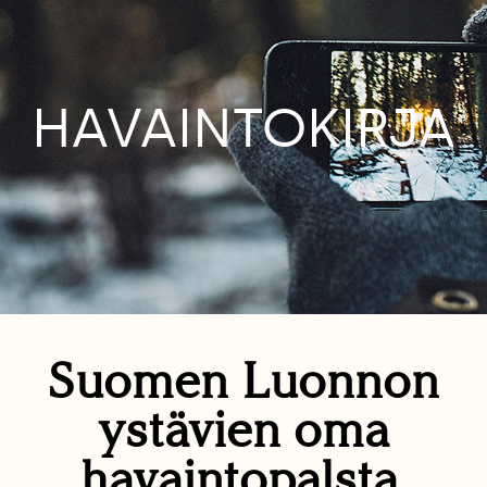
HAVAINTOKIRJA
Suomen Luonnon
ystävien oma
havaintopalsta.