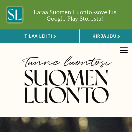
Lataa Suomen Luonto -sovellus
Google Play Storesta!
TILAA LEHTI
KIRJAUDU