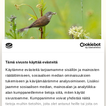
Tämä sivusto käyttää evästeitä
Käytämme evästeitä tarjoamamme sisällön ja mainosten
räätälöimiseen, sosiaalisen median ominaisuuksien
tukemiseen ja kävijämäärämme analysoimiseen. Lisäksi
Pensaskerttu
jaamme sosiaalisen median, mainosalan ja analytiikka-
alan kumppaneillemme tietoja siitä, miten käytät
Tapasin aamuvarahain pensaskertun
puutarhasta napsimassa hyönteisiä
sivustoamme. Kumppanimme voivat yhdistää näitä
poikasilleen.
tietoja muihin tietoihin, joita olet antanut heille tai joita on