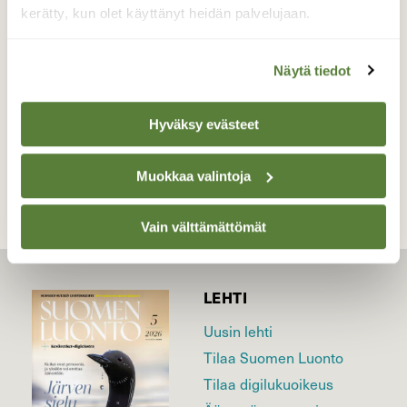
kerätty, kun olet käyttänyt heidän palvelujaan.
Valokuvaaja: Antero Tykkyläinen, Parikkala Saaren
pitäjä 27.6.2026
Näytä tiedot
Hyväksy evästeet
TAKAISIN LISTAAN
Muokkaa valintoja
Vain välttämättömät
LEHTI
Uusin lehti
Tilaa Suomen Luonto
Tilaa digilukuoikeus