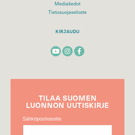
Mediatiedot
Tietosuojaseloste
KIRJAUDU
TILAA
SUOMEN
LUONNON
UUTIS­KIRJE
Sähköpostiosoite