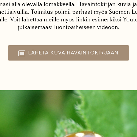
nasi alla olevalla lomakkeella. Havaintokirjan kuvia ja
tisivuilla. Toimitus poimii parhaat myös Suomen Lu
alle. Voit lähettää meille myös linkin esimerkiksi You
julkaisemaasi luontoaiheiseen videoon.
LÄHETÄ KUVA HAVAINTOKIRJAAN