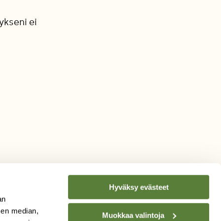
ykseni ei
.
Hyväksy evästeet
an
sen median,
Muokkaa valintoja