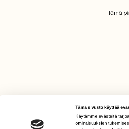
Tämä pir
Tämä sivusto käyttää eväs
Käytämme evästeitä tarjoa
LEHTI
ominaisuuksien tukemisee
Uusin lehti