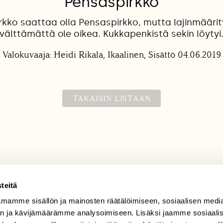
Pensaspirkko
kko saattaa olla Pensaspirkko, mutta lajinmäärit
välttämättä ole oikea. Kukkapenkistä sekin löytyi
Valokuvaaja: Heidi Rikala, Ikaalinen, Sisättö 04.06.2019
TAKAISIN LISTAAN
teitä
mamme sisällön ja mainosten räätälöimiseen, sosiaalisen medi
TILAAJAPALVELU
n ja kävijämäärämme analysoimiseen. Lisäksi jaamme sosiaali
tilaajapalvelu@sll.fi