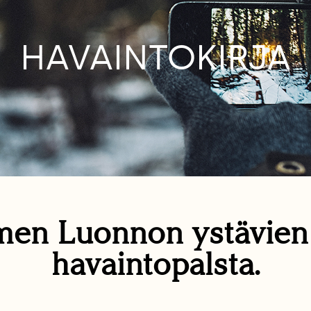
HAVAINTOKIRJA
en Luonnon ystävie
havaintopalsta.