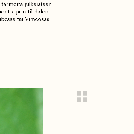
 tarinoita julkaistaan
onto -printtilehden
tubessa tai Vimeossa