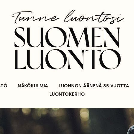
STÖ
NÄKÖKULMIA
LUONNON ÄÄNENÄ 85 VUOTTA
LUONTOKERHO