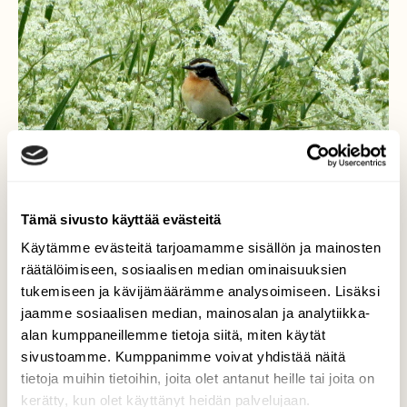
Tämä sivusto käyttää evästeitä
Käytämme evästeitä tarjoamamme sisällön ja mainosten
räätälöimiseen, sosiaalisen median ominaisuuksien
tukemiseen ja kävijämäärämme analysoimiseen. Lisäksi
jaamme sosiaalisen median, mainosalan ja analytiikka-
Pensastasku
alan kumppaneillemme tietoja siitä, miten käytät
sivustoamme. Kumppanimme voivat yhdistää näitä
Kun on oikein pieni... voi keinua heinässä
tietoja muihin tietoihin, joita olet antanut heille tai joita on
heiluvassa...
kerätty, kun olet käyttänyt heidän palvelujaan.