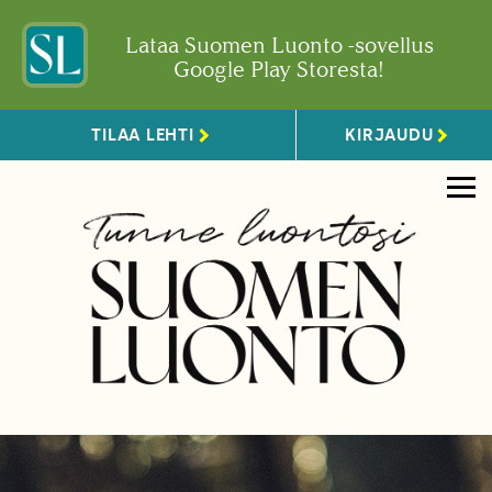
Lataa Suomen Luonto -sovellus
Google Play Storesta!
TILAA LEHTI
KIRJAUDU