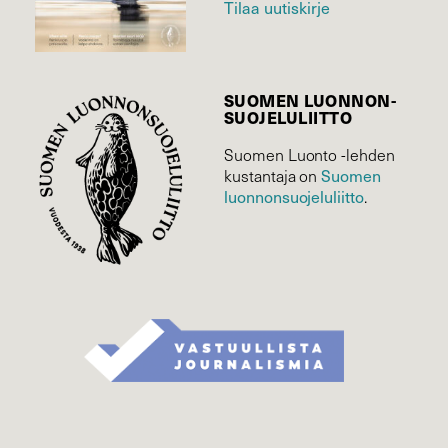
Tilaa uutiskirje
SUOMEN LUONNON­
SUOJELU­LIITTO
Suomen Luonto -lehden
kustantaja on
Suomen
luonnonsuojelu­liitto
.