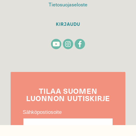
Tietosuojaseloste
KIRJAUDU
TILAA
SUOMEN
LUONNON
UUTIS­KIRJE
Sähköpostiosoite