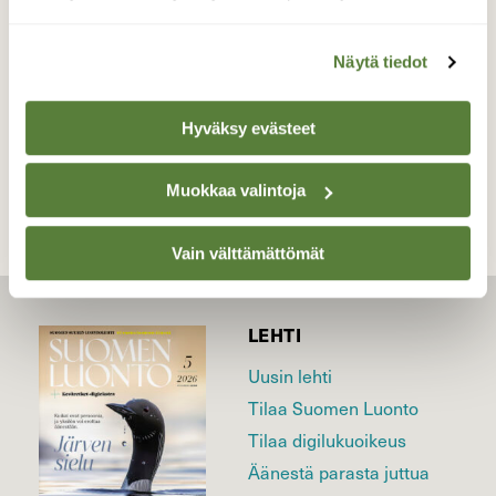
Valokuvaaja: Maija Savolainen, Nurmes 26.06.2015
Näytä tiedot
TAKAISIN LISTAAN
Hyväksy evästeet
Muokkaa valintoja
Vain välttämättömät
LEHTI
Uusin lehti
Tilaa Suomen Luonto
Tilaa digilukuoikeus
Äänestä parasta juttua