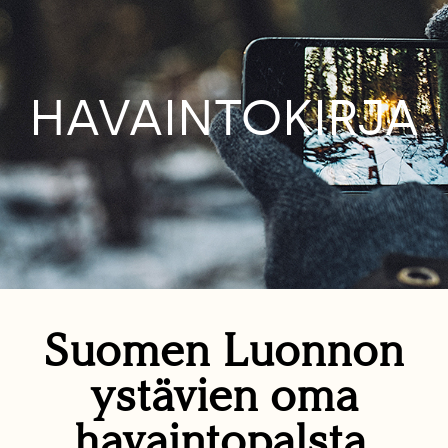
HAVAINTOKIRJA
Suomen Luonnon
ystävien oma
havaintopalsta.