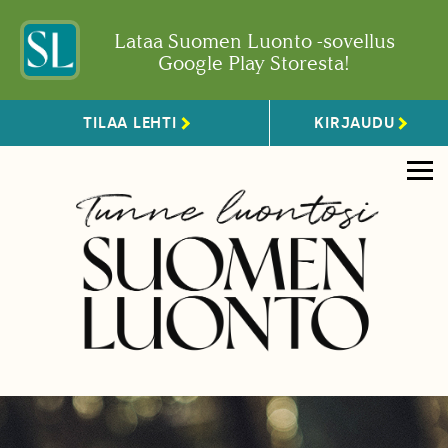
Lataa Suomen Luonto -sovellus
Google Play Storesta!
TILAA LEHTI
KIRJAUDU