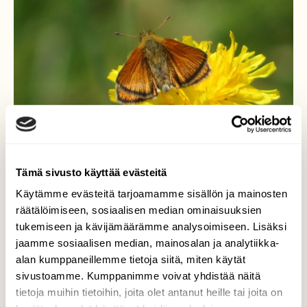
Tämä sivusto käyttää evästeitä
Käytämme evästeitä tarjoamamme sisällön ja mainosten
Perhonen syysmaitiaisella
räätälöimiseen, sosiaalisen median ominaisuuksien
tukemiseen ja kävijämäärämme analysoimiseen. Lisäksi
Olisiko kyseessä paksupääperhosiin kuuluva
jaamme sosiaalisen median, mainosalan ja analytiikka-
lauhahiipijä?
alan kumppaneillemme tietoja siitä, miten käytät
sivustoamme. Kumppanimme voivat yhdistää näitä
Valokuvaaja: Risto Kangassalo, Raision keskusta
tietoja muihin tietoihin, joita olet antanut heille tai joita on
18.7.2022