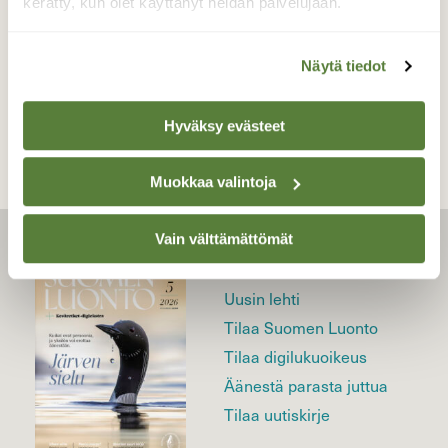
kerätty, kun olet käyttänyt heidän palvelujaan.
Näytä tiedot
TAKAISIN LISTAAN
Hyväksy evästeet
Muokkaa valintoja
Vain välttämättömät
LEHTI
Uusin lehti
Tilaa Suomen Luonto
Tilaa digilukuoikeus
Äänestä parasta juttua
Tilaa uutiskirje