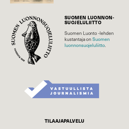
SUOMEN LUONNON­
SUOJELU­LIITTO
Suomen Luonto -lehden
Suomen
kustantaja on
luonnonsuojelu­liitto
.
TILAAJAPALVELU