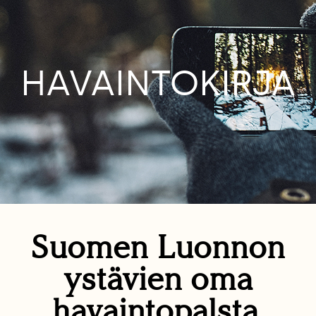
HAVAINTOKIRJA
Suomen Luonnon
ystävien oma
havaintopalsta.