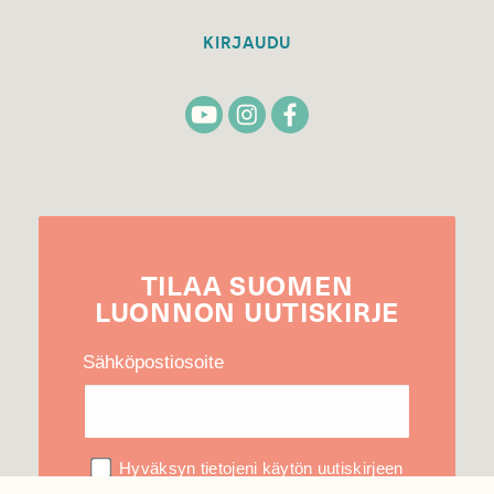
KIRJAUDU
TILAA
SUOMEN
LUONNON
UUTIS­KIRJE
Sähköpostiosoite
Hyväksyn tietojeni käytön uutiskirjeen
lähettämiseen