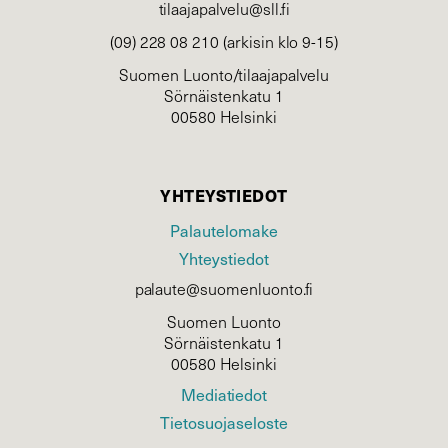
tilaajapalvelu@sll.fi
(09) 228 08 210 (arkisin klo 9-15)
Suomen Luonto/tilaajapalvelu
Sörnäistenkatu 1
00580 Helsinki
YHTEYSTIEDOT
Palautelomake
Yhteystiedot
palaute@suomenluonto.fi
Suomen Luonto
Sörnäistenkatu 1
00580 Helsinki
Mediatiedot
Tietosuojaseloste