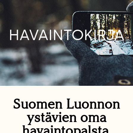
HAVAINTOKIRJA
Suomen Luonnon
ystävien oma
havaintopalsta.