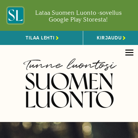
Lataa Suomen Luonto -sovellus
Google Play Storesta!
TILAA LEHTI
KIRJAUDU