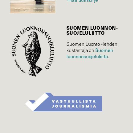
SUOMEN LUONNON­
SUOJELU­LIITTO
Suomen Luonto -lehden
Suomen
kustantaja on
luonnonsuojelu­liitto
.