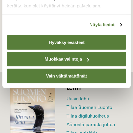
Valokuvaaja: sirpa Jyske, Virrat 22.4.23
kerätty, kun olet käyttänyt heidän palvelujaan.
Näytä tiedot
TAKAISIN LISTAAN
Hyväksy evästeet
Muokkaa valintoja
Vain välttämättömät
LEHTI
Uusin lehti
Tilaa Suomen Luonto
Tilaa digilukuoikeus
Äänestä parasta juttua
Tilaa uutiskirje