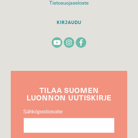
Tietosuojaseloste
KIRJAUDU
TILAA
SUOMEN
LUONNON
UUTIS­KIRJE
Sähköpostiosoite