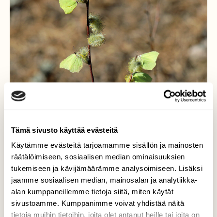
Tämä sivusto käyttää evästeitä
Käytämme evästeitä tarjoamamme sisällön ja mainosten
perhoset löysivät
räätälöimiseen, sosiaalisen median ominaisuuksien
pajunkukkaa
tukemiseen ja kävijämäärämme analysoimiseen. Lisäksi
jaamme sosiaalisen median, mainosalan ja analytiikka-
Joukko sitruunaperhosia oli
alan kumppaneillemme tietoja siitä, miten käytät
pajunoksalla,paju juuri aloitti kukintaakin
sivustoamme. Kumppanimme voivat yhdistää näitä
vasta !
tietoja muihin tietoihin, joita olet antanut heille tai joita on