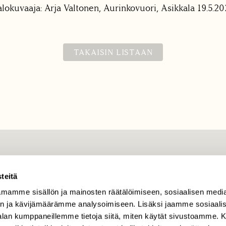
alokuvaaja: Arja Valtonen, Aurinkovuori, Asikkala 19.5.20
TAKAISIN LISTAAN
TILAAJAPALVELU
teitä
tilaajapalvelu@sll.fi
mamme sisällön ja mainosten räätälöimiseen, sosiaalisen medi
(09) 228 08 210 (arkisin
klo 9-15)
n ja kävijämäärämme analysoimiseen. Lisäksi jaamme sosiaali
-alan kumppaneillemme tietoja siitä, miten käytät sivustoamme
Suomen