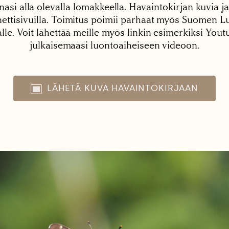
nasi alla olevalla lomakkeella. Havaintokirjan kuvia ja
tisivuilla. Toimitus poimii parhaat myös Suomen Lu
alle. Voit lähettää meille myös linkin esimerkiksi You
julkaisemaasi luontoaiheiseen videoon.
LÄHETÄ KUVA HAVAINTOKIRJAAN