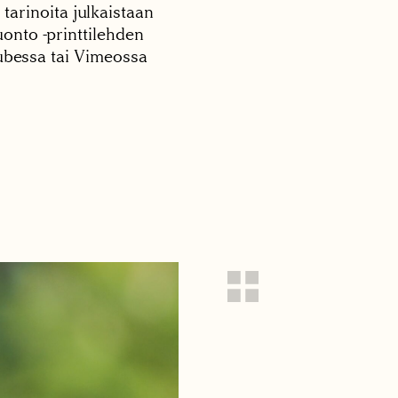
 tarinoita julkaistaan
onto -printtilehden
tubessa tai Vimeossa