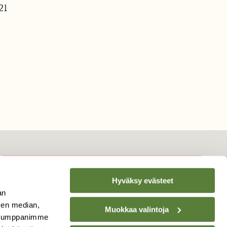
21
Hyväksy evästeet
TILAA
SUOMEN
an
LUONNON
UUTIS­KIRJE
sen median,
Muokkaa valintoja
. Kumppanimme
Sähköpostiosoite