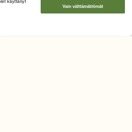
olet käyttänyt
Vain välttämättömät
Hyväksyn tietojeni käytön
uutiskirjeen lähettämiseen
Tietosuojaseloste