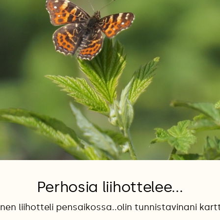
Perhosia liihottelee...
en liihotteli pensaikossa..olin tunnistavinani kar