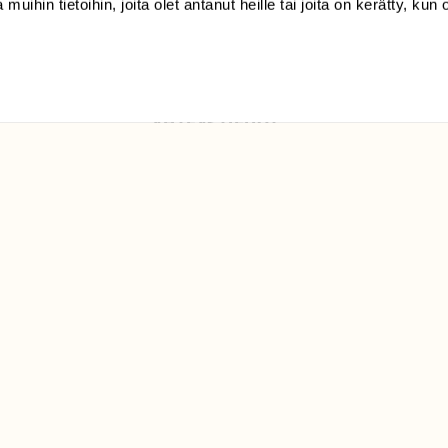
 muihin tietoihin, joita olet antanut heille tai joita on kerätty, kun 
Luonto/tilaajapalvelu
Sörnäistenkatu 1
00580 Helsinki
ELU­
YHTEYSTIEDOT
ntaja on
Palautelomake
Yhteystiedot
palaute@suomenluonto.fi
Suomen Luonto
Sörnäistenkatu 1
00580 Helsinki
Mediatiedot
Tietosuojaseloste
KIRJAUDU