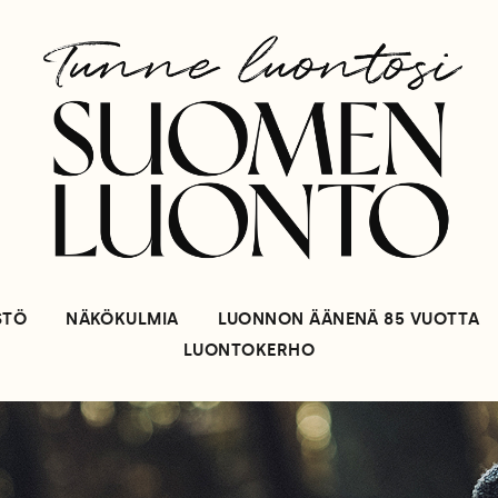
STÖ
NÄKÖKULMIA
LUONNON ÄÄNENÄ 85 VUOTTA
LUONTOKERHO