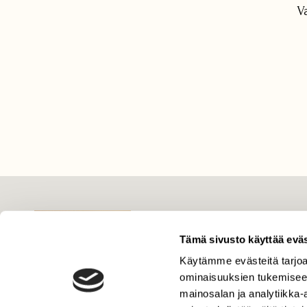
V
LEHTI
Uusin lehti
Tämä sivusto käyttää eväs
Tilaa Suomen Luonto
Käytämme evästeitä tarjoa
ominaisuuksien tukemisee
Tilaa digilukuoikeus
mainosalan ja analytiikka
Äänestä parasta juttua