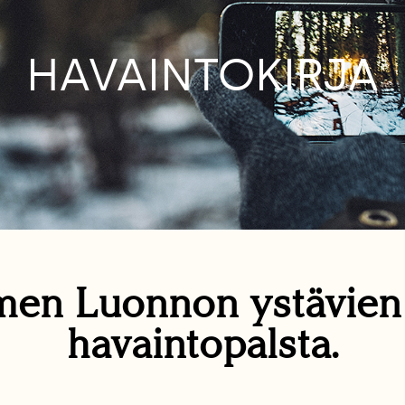
HAVAINTOKIRJA
en Luonnon ystävie
havaintopalsta.