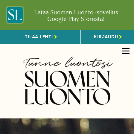
Lataa Suomen Luonto -sovellus
Google Play Storesta!
TILAA LEHTI
KIRJAUDU