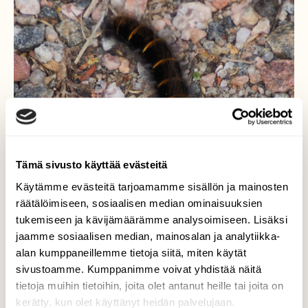
Tämä sivusto käyttää evästeitä
Käytämme evästeitä tarjoamamme sisällön ja mainosten
räätälöimiseen, sosiaalisen median ominaisuuksien
tukemiseen ja kävijämäärämme analysoimiseen. Lisäksi
jaamme sosiaalisen median, mainosalan ja analytiikka-
alan kumppaneillemme tietoja siitä, miten käytät
Perhostoukka polulla.
sivustoamme. Kumppanimme voivat yhdistää näitä
tietoja muihin tietoihin, joita olet antanut heille tai joita on
Heinähukan toukaksi tunnistin.
kerätty, kun olet käyttänyt heidän palvelujaan.