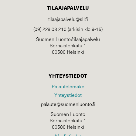
TILAAJAPALVELU
tilaajapalvelu@sll.fi
(09) 228 08 210 (arkisin klo 9-15)
Suomen Luonto/tilaajapalvelu
Sörnäistenkatu 1
00580 Helsinki
YHTEYSTIEDOT
Palautelomake
Yhteystiedot
palaute@suomenluonto.fi
Suomen Luonto
Sörnäistenkatu 1
00580 Helsinki
Mediatiedot