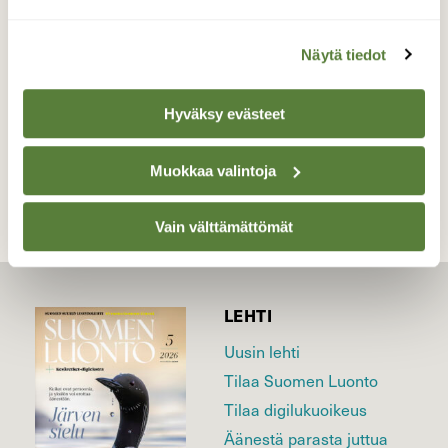
Valokuvaaja: Martti Valtonen, Aurinkovuori,
Asikkala 26.8.2022
Näytä tiedot
Hyväksy evästeet
TAKAISIN LISTAAN
Muokkaa valintoja
Vain välttämättömät
LEHTI
Uusin lehti
Tilaa Suomen Luonto
Tilaa digilukuoikeus
Äänestä parasta juttua