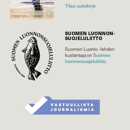
Tilaa uutiskirje
SUOMEN LUONNON­
SUOJELU­LIITTO
Suomen Luonto -lehden
Suomen
kustantaja on
luonnonsuojelu­liitto
.