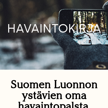
HAVAINTOKIRJA
Suomen Luonnon
ystävien oma
havaintopalsta.