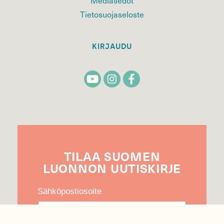
Tietosuojaseloste
KIRJAUDU
TILAA
SUOMEN
LUONNON
UUTIS­KIRJE
Sähköpostiosoite