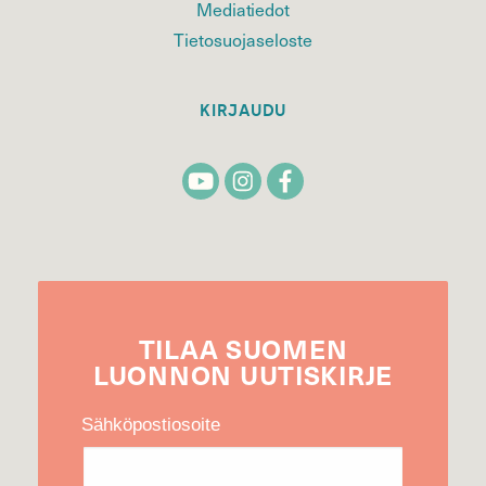
Mediatiedot
Tietosuojaseloste
KIRJAUDU
TILAA
SUOMEN
LUONNON
UUTIS­KIRJE
Sähköpostiosoite