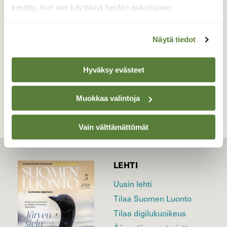
kerätty, kun olet käyttänyt heidän palvelujaan.
Valokuvaaja: Pirkko Siukonen, Haaparanta/Tornio
kaupunginlahti 24.05.2023
Näytä tiedot
TAKAISIN LISTAAN
Hyväksy evästeet
Muokkaa valintoja
Vain välttämättömät
LEHTI
Uusin lehti
Tilaa Suomen Luonto
Tilaa digilukuoikeus