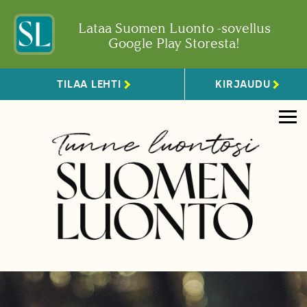
Lataa Suomen Luonto -sovellus
Google Play Storesta!
TILAA LEHTI
KIRJAUDU