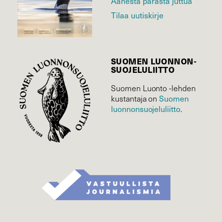
Äänestä parasta juttua
Tilaa uutiskirje
SUOMEN LUONNON­
SUOJELU­LIITTO
Suomen Luonto -lehden
kustantaja on
Suomen
luonnonsuojelu­liitto
.