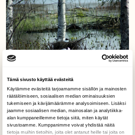
Tämä sivusto käyttää evästeitä
Käytämme evästeitä tarjoamamme sisällön ja mainosten
räätälöimiseen, sosiaalisen median ominaisuuksien
Pesä säilyi tulvalta
tukemiseen ja kävijämäärämme analysoimiseen. Lisäksi
jaamme sosiaalisen median, mainosalan ja analytiikka-
Naurulokkien pesinnässä oli variaatioita
alan kumppaneillemme tietoja siitä, miten käytät
veden noustessa toukokuulla Tornion
sivustoamme. Kumppanimme voivat yhdistää näitä
kaupungin lahdella 2023.
tietoja muihin tietoihin, joita olet antanut heille tai joita on