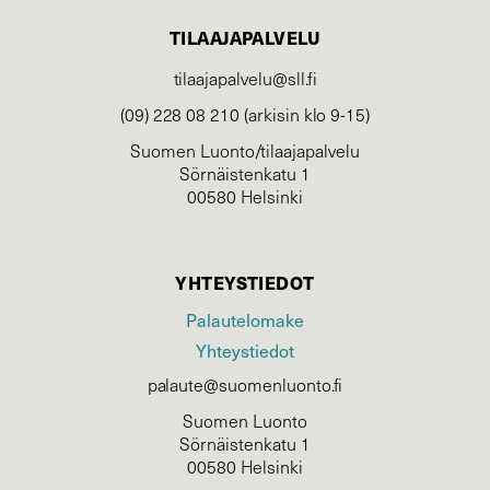
TILAAJAPALVELU
tilaajapalvelu@sll.fi
(09) 228 08 210 (arkisin klo 9-15)
Suomen Luonto/tilaajapalvelu
Sörnäistenkatu 1
00580 Helsinki
YHTEYSTIEDOT
Palautelomake
Yhteystiedot
palaute@suomenluonto.fi
Suomen Luonto
Sörnäistenkatu 1
00580 Helsinki