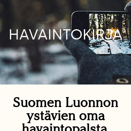
HAVAINTOKIRJA
Suomen Luonnon
ystävien oma
havaintopalsta.