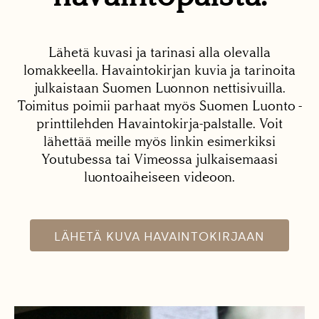
Lähetä kuvasi ja tarinasi alla olevalla
lomakkeella. Havaintokirjan kuvia ja tarinoita
julkaistaan Suomen Luonnon nettisivuilla.
Toimitus poimii parhaat myös Suomen Luonto -
printtilehden Havaintokirja-palstalle. Voit
lähettää meille myös linkin esimerkiksi
Youtubessa tai Vimeossa julkaisemaasi
luontoaiheiseen videoon.
LÄHETÄ KUVA HAVAINTOKIRJAAN