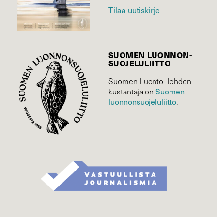
Tilaa uutiskirje
SUOMEN LUONNON­
SUOJELU­LIITTO
Suomen Luonto -lehden
Suomen
kustantaja on
luonnonsuojelu­liitto
.