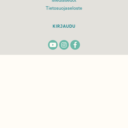
Tietosuojaseloste
KIRJAUDU
TILAA
SUOMEN
LUONNON
UUTIS­KIRJE
Sähköpostiosoite