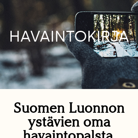
HAVAINTOKIRJA
Suomen Luonnon
ystävien oma
havaintopalsta.