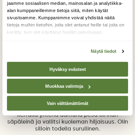
jaamme sosiaalisen median, mainosalan ja analytiikka-
alan kumppaneillemme tietoja siitä, miten käytät
sivustoamme. Kumppanimme voivat yhdistää näitä
tietoja muihin tietoihin, joita olet antanut heille tai joita on
kerätty, kun olet käyttänyt heidän palvelujaan.
Pesältä päivää!
Näytä tiedot
Saunan seinässä on kuivatettu hauenpää.
Ollut siinä n.10 vuotta. Nyt on kolmas kerta
Hyväksy evästeet
kun harmaasiepot tekevät siihen pesänsä.
Nyt ne tekivät sen Juhannuksen aikaan ja
Muokkaa valintoja
siellä on nyt 4 munaa. Antoivat meitille luvan
saunomiseen. Hyvin ollaan tultu juttuun.
Viime suvena sieltä lähti 26.06.14 viisi
Vain välttämättömät
poikasta maailman tuuliin. Sitä edellisellä
kerralla yhtenä aamuna pesä oli ihan
säpäleinä ja vallitsi kuoleman hiljaisuus. Olin
silloin todella surullinen.