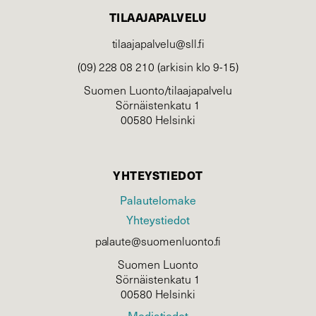
TILAAJAPALVELU
tilaajapalvelu@sll.fi
(09) 228 08 210 (arkisin klo 9-15)
Suomen Luonto/tilaajapalvelu
Sörnäistenkatu 1
00580 Helsinki
YHTEYSTIEDOT
Palautelomake
Yhteystiedot
palaute@suomenluonto.fi
Suomen Luonto
Sörnäistenkatu 1
00580 Helsinki
Mediatiedot