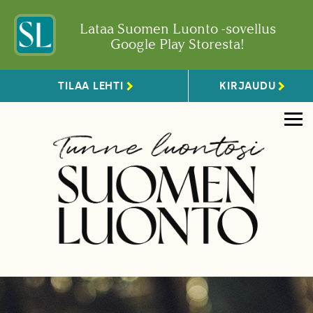
Lataa Suomen Luonto -sovellus
Google Play Storesta!
TILAA LEHTI
KIRJAUDU