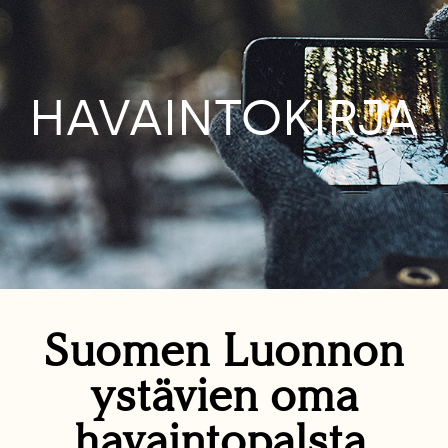
HAVAINTOKIRJA
Suomen Luonnon
ystävien oma
havaintopalsta.