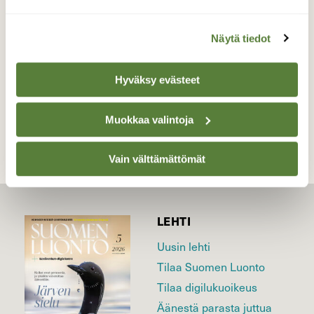
Valokuvaaja: Liisa Niiva-Korpela, Lappeenranta
16.4.2026
Näytä tiedot
Hyväksy evästeet
TAKAISIN LISTAAN
Muokkaa valintoja
Vain välttämättömät
LEHTI
Uusin lehti
Tilaa Suomen Luonto
Tilaa digilukuoikeus
Äänestä parasta juttua