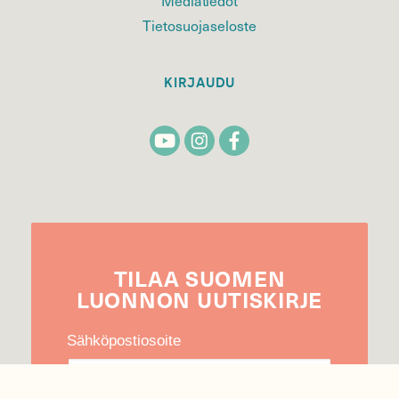
Tietosuojaseloste
KIRJAUDU
TILAA
SUOMEN
LUONNON
UUTIS­KIRJE
Sähköpostiosoite