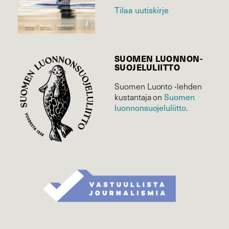
Tilaa uutiskirje
SUOMEN LUONNON­
SUOJELU­LIITTO
Suomen Luonto -lehden
Suomen
kustantaja on
luonnonsuojelu­liitto
.