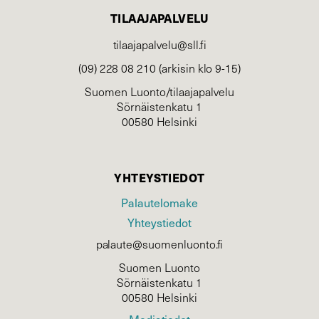
TILAAJAPALVELU
tilaajapalvelu@sll.fi
(09) 228 08 210 (arkisin klo 9-15)
Suomen Luonto/tilaajapalvelu
Sörnäistenkatu 1
00580 Helsinki
YHTEYSTIEDOT
Palautelomake
Yhteystiedot
palaute@suomenluonto.fi
Suomen Luonto
Sörnäistenkatu 1
00580 Helsinki
Mediatiedot