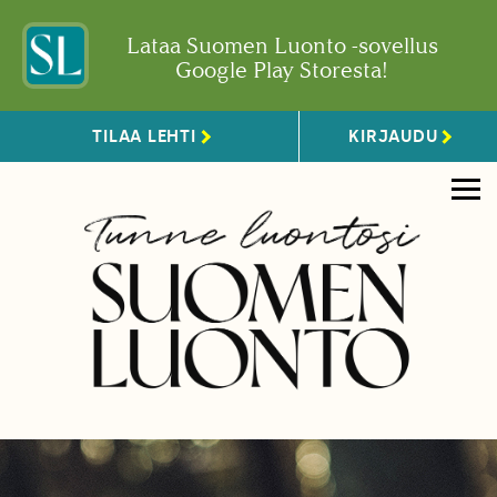
Lataa Suomen Luonto -sovellus
Google Play Storesta!
TILAA LEHTI
KIRJAUDU