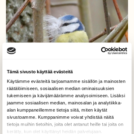
Tämä sivusto käyttää evästeitä
Käytämme evästeitä tarjoamamme sisällön ja mainosten
räätälöimiseen, sosiaalisen median ominaisuuksien
tukemiseen ja kävijämäärämme analysoimiseen. Lisäksi
jaamme sosiaalisen median, mainosalan ja analytiikka-
alan kumppaneillemme tietoja siitä, miten käytät
Pesänrakentaja
sivustoamme. Kumppanimme voivat yhdistää näitä
tietoja muihin tietoihin, joita olet antanut heille tai joita on
Sinitiainen puistossa kevätpuuhissaan.
kerätty, kun olet käyttänyt heidän palvelujaan.