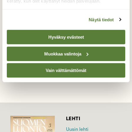
Pesänvaltaajat
kerätty, kun olet käyttänyt heidän palvelujaan.
Sinitiainen sai lähtöpassit, kun kirjosieppo
saapui pihalle. Oivoi
Näytä tiedot
Valokuvaaja: Hanna Rönty, Uusilahti, Rauma
15.5.2026
Hyväksy evästeet
Muokkaa valintoja
TAKAISIN LISTAAN
Vain välttämättömät
LEHTI
Uusin lehti