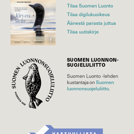
Tilaa Suomen Luonto
Tilaa digilukuoikeus
Äänestä parasta juttua
Tilaa uutiskirje
SUOMEN LUONNON­
SUOJELU­LIITTO
Suomen Luonto -lehden
Suomen
kustantaja on
luonnonsuojelu­liitto
.