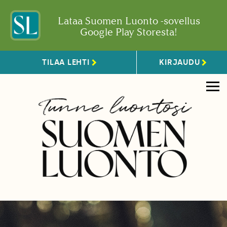
Lataa Suomen Luonto -sovellus
Google Play Storesta!
TILAA LEHTI
KIRJAUDU