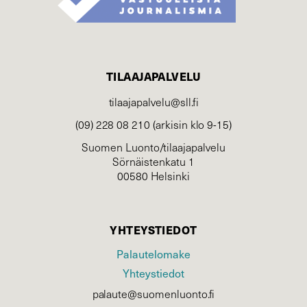
TILAAJAPALVELU
tilaajapalvelu@sll.fi
(09) 228 08 210 (arkisin klo 9-15)
Suomen Luonto/tilaajapalvelu
Sörnäistenkatu 1
00580 Helsinki
YHTEYSTIEDOT
Palautelomake
Yhteystiedot
palaute@suomenluonto.fi