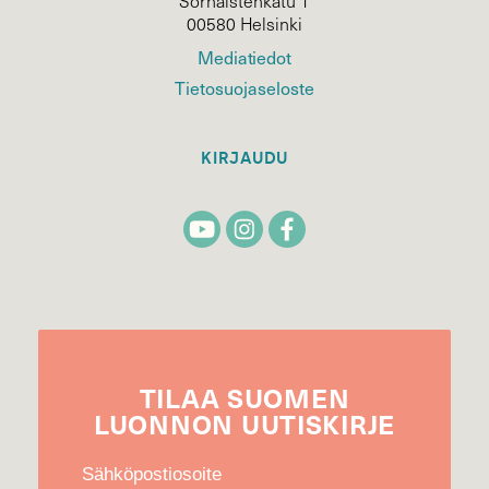
Sörnäistenkatu 1
00580 Helsinki
Mediatiedot
Tietosuojaseloste
KIRJAUDU
TILAA
SUOMEN
LUONNON
UUTIS­KIRJE
Sähköpostiosoite