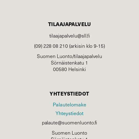
TILAAJAPALVELU
tilaajapalvelu@sll.fi
(09) 228 08 210 (arkisin klo 9-15)
Suomen Luonto/tilaajapalvelu
Sörnäistenkatu 1
00580 Helsinki
YHTEYSTIEDOT
Palautelomake
Yhteystiedot
palaute@suomenluonto.fi
Suomen Luonto