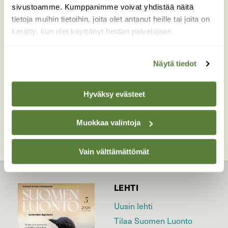
miehelleni -tikapuut!. Otin poikasen ja nostin
sivustoamme. Kumppanimme voivat yhdistää näitä
takaisin pönttöön. Ruokinta näkyi jatkuvan
tietoja muihin tietoihin, joita olet antanut heille tai joita on
normaalisti. Teinkö oikein?
kerätty, kun olet käyttänyt heidän palvelujaan.
Valokuvaaja: Heli Korhonen, Lapinlahti 22.6.2015
Näytä tiedot
TAKAISIN LISTAAN
Hyväksy evästeet
Muokkaa valintoja
Vain välttämättömät
LEHTI
Uusin lehti
Tilaa Suomen Luonto