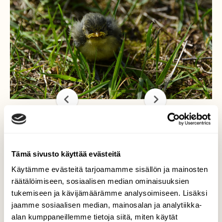
Pesästä pudonnut
Tämä sivusto käyttää evästeitä
Pieni ja hentoinen sinitiaisen poikanen piipitti
Käytämme evästeitä tarjoamamme sisällön ja mainosten
pesäpöntön alla. Oli säälittävää katsoa
räätälöimiseen, sosiaalisen median ominaisuuksien
(seurasin ikkunasta) kuinka se yritti kiivettä
tukemiseen ja kävijämäärämme analysoimiseen. Lisäksi
koivunrunkoa pitkin ylös ja aina tipahti
jaamme sosiaalisen median, mainosalan ja analytiikka-
takaisin. Hetken seurattuani huusin
alan kumppaneillemme tietoja siitä, miten käytät