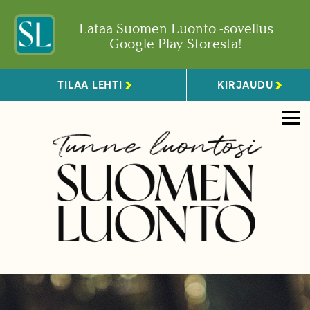
Lataa Suomen Luonto -sovellus
Google Play Storesta!
TILAA LEHTI
KIRJAUDU