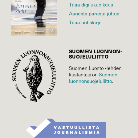
Tilaa digilukuoikeus
Äänestä parasta juttua
Tilaa uutiskirje
SUOMEN LUONNON­
SUOJELU­LIITTO
Suomen Luonto -lehden
Suomen
kustantaja on
luonnonsuojelu­liitto
.