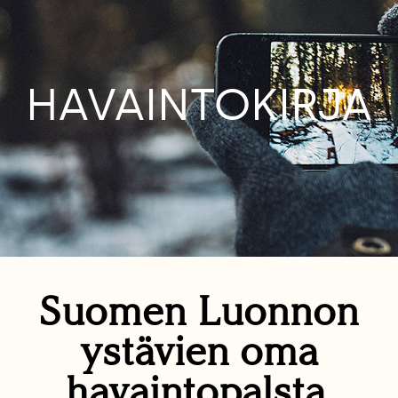
HAVAINTOKIRJA
Suomen Luonnon
ystävien oma
havaintopalsta.