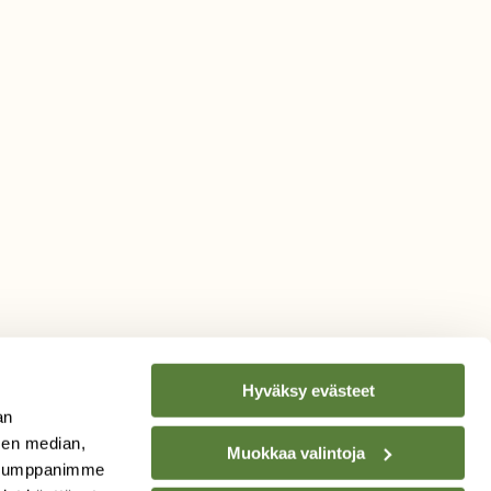
Hyväksy evästeet
an
sen median,
Muokkaa valintoja
. Kumppanimme
TILAA
SUOMEN