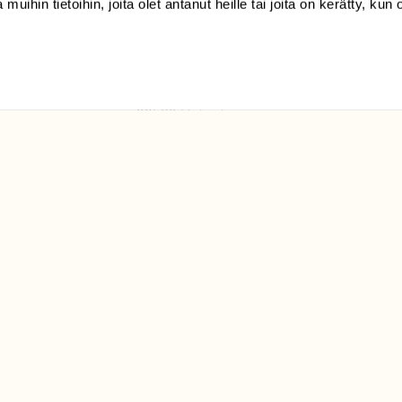
 muihin tietoihin, joita olet antanut heille tai joita on kerätty, kun 
(09) 228 08 210 (arkisin
klo 9-15)
Suomen
Luonto/tilaajapalvelu
Sörnäistenkatu 1
00580 Helsinki
ELU­
YHTEYSTIEDOT
ntaja on
Palautelomake
Yhteystiedot
palaute@suomenluonto.fi
Suomen Luonto
Sörnäistenkatu 1
00580 Helsinki
Mediatiedot
Tietosuojaseloste