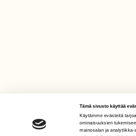
Tämä sivusto käyttää eväs
Käytämme evästeitä tarjoa
LEHTI
ominaisuuksien tukemisee
Uusin lehti
mainosalan ja analytiikka