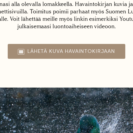
nasi alla olevalla lomakkeella. Havaintokirjan kuvia ja
tisivuilla. Toimitus poimii parhaat myös Suomen Lu
alle. Voit lähettää meille myös linkin esimerkiksi You
julkaisemaasi luontoaiheiseen videoon.
LÄHETÄ KUVA HAVAINTOKIRJAAN