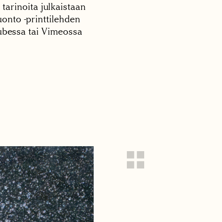
 tarinoita julkaistaan
onto -printtilehden
tubessa tai Vimeossa