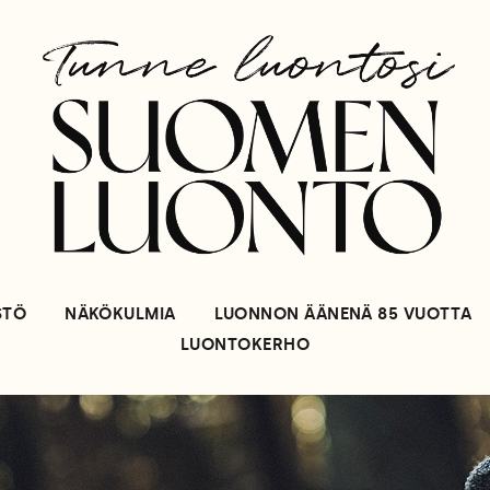
STÖ
NÄKÖKULMIA
LUONNON ÄÄNENÄ 85 VUOTTA
LUONTOKERHO