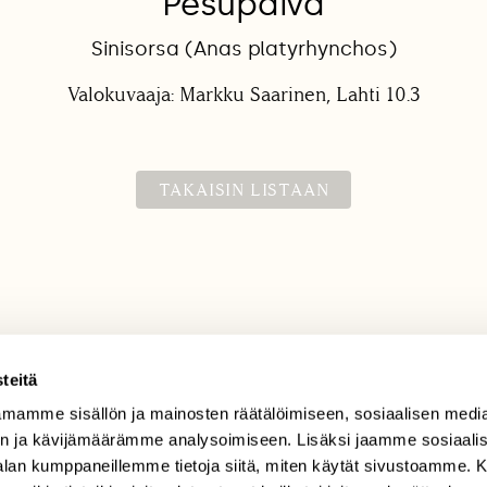
Pesupäivä
Sinisorsa (Anas platyrhynchos)
Valokuvaaja: Markku Saarinen, Lahti 10.3
TAKAISIN LISTAAN
teitä
mamme sisällön ja mainosten räätälöimiseen, sosiaalisen medi
TILAAJAPALVELU
n ja kävijämäärämme analysoimiseen. Lisäksi jaamme sosiaali
tilaajapalvelu@sll.fi
-alan kumppaneillemme tietoja siitä, miten käytät sivustoamme