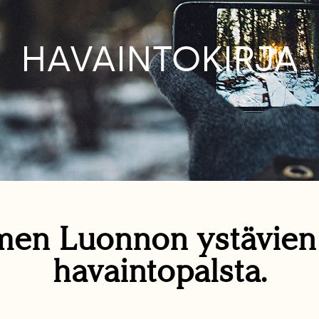
HAVAINTOKIRJA
en Luonnon ystävie
havaintopalsta.