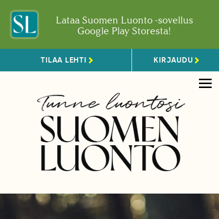
Lataa Suomen Luonto -sovellus
Google Play Storesta!
TILAA LEHTI
KIRJAUDU