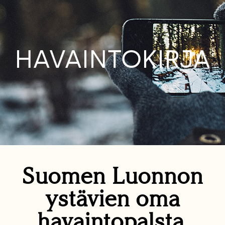
HAVAINTOKIRJA
Suomen Luonnon
ystävien oma
havaintopalsta.