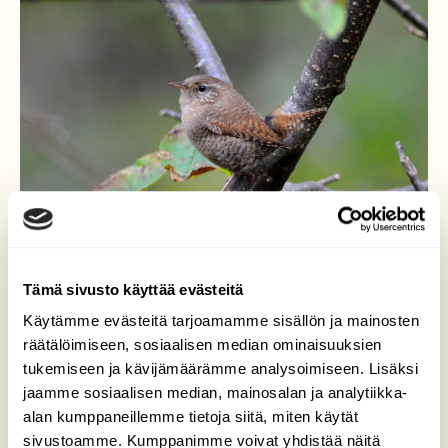
Tämä sivusto käyttää evästeitä
Käytämme evästeitä tarjoamamme sisällön ja mainosten
Peukaloinen hetken
räätälöimiseen, sosiaalisen median ominaisuuksien
tukemiseen ja kävijämäärämme analysoimiseen. Lisäksi
näkyvissä
jaamme sosiaalisen median, mainosalan ja analytiikka-
alan kumppaneillemme tietoja siitä, miten käytät
Pikkuruinen peukaloinen on hyvä
sivustoamme. Kumppanimme voivat yhdistää näitä
piiloutumaan ja vaihtamaan nopeasti