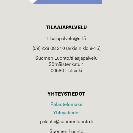
TILAAJAPALVELU
tilaajapalvelu@sll.fi
(09) 228 08 210 (arkisin klo 9-15)
Suomen Luonto/tilaajapalvelu
Sörnäistenkatu 1
00580 Helsinki
YHTEYSTIEDOT
Palautelomake
Yhteystiedot
palaute@suomenluonto.fi
Suomen Luonto