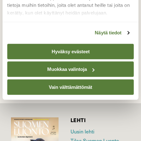
tietoja muihin tietoihin, joita olet antanut heille tai joita on
paikkaa. Kuvan ottaminen on usein
kerätty, kun olet käyttänyt heidän palvelujaan.
haasteellista.
Valokuvaaja: Timo Kakko-Quednau, Porkkala
Näytä tiedot
25.9.2016
Hyväksy evästeet
TAKAISIN LISTAAN
Muokkaa valintoja
Vain välttämättömät
LEHTI
Uusin lehti
Tilaa Suomen Luonto