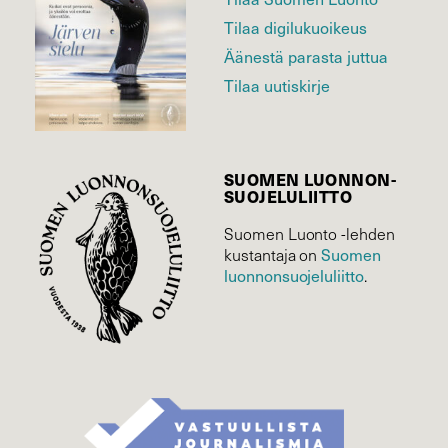
Tilaa digilukuoikeus
Äänestä parasta juttua
Tilaa uutiskirje
SUOMEN LUONNON­
SUOJELU­LIITTO
Suomen Luonto -lehden
Suomen
kustantaja on
luonnonsuojelu­liitto
.