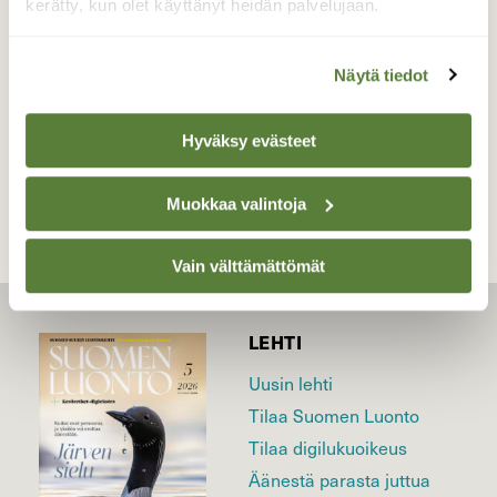
kerätty, kun olet käyttänyt heidän palvelujaan.
Valokuvaaja: Jesse Eilola, Posio 5.6.2026
Näytä tiedot
TAKAISIN LISTAAN
Hyväksy evästeet
Muokkaa valintoja
Vain välttämättömät
LEHTI
Uusin lehti
Tilaa Suomen Luonto
Tilaa digilukuoikeus
Äänestä parasta juttua