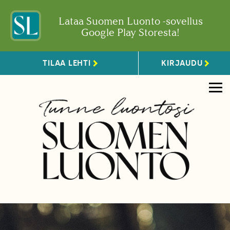
Lataa Suomen Luonto -sovellus
Google Play Storesta!
TILAA LEHTI
KIRJAUDU