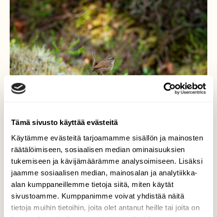
Tämä sivusto käyttää evästeitä
Käytämme evästeitä tarjoamamme sisällön ja mainosten
räätälöimiseen, sosiaalisen median ominaisuuksien
tukemiseen ja kävijämäärämme analysoimiseen. Lisäksi
Peukaloisen poseeraus
jaamme sosiaalisen median, mainosalan ja analytiikka-
alan kumppaneillemme tietoja siitä, miten käytät
Tämä peukaloinen poseerasi pari sekuntia
sivustoamme. Kumppanimme voivat yhdistää näitä
kiven päällä ennen kun paineli taas oksien
tietoja muihin tietoihin, joita olet antanut heille tai joita on
taakse piiloon lauleskeleen.