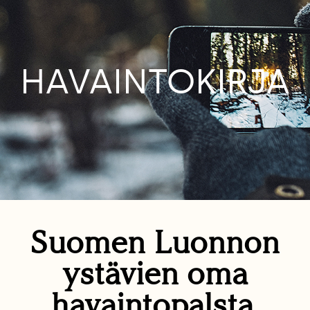
HAVAINTOKIRJA
Suomen Luonnon
ystävien oma
havaintopalsta.