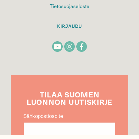
Tietosuojaseloste
KIRJAUDU
TILAA
SUOMEN
LUONNON
UUTIS­KIRJE
Sähköpostiosoite