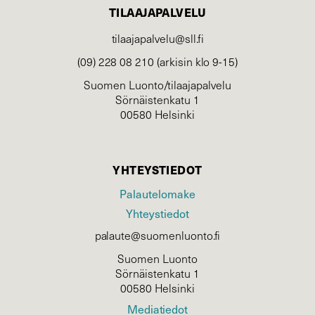
TILAAJAPALVELU
tilaajapalvelu@sll.fi
(09) 228 08 210 (arkisin klo 9-15)
Suomen Luonto/tilaajapalvelu
Sörnäistenkatu 1
00580 Helsinki
YHTEYSTIEDOT
Palautelomake
Yhteystiedot
palaute@suomenluonto.fi
Suomen Luonto
Sörnäistenkatu 1
00580 Helsinki
Mediatiedot