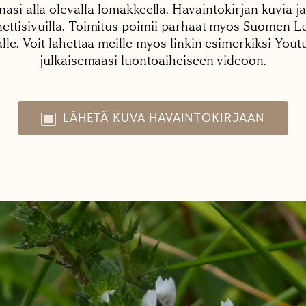
nasi alla olevalla lomakkeella. Havaintokirjan kuvia ja
tisivuilla. Toimitus poimii parhaat myös Suomen Lu
alle. Voit lähettää meille myös linkin esimerkiksi You
julkaisemaasi luontoaiheiseen videoon.
LÄHETÄ KUVA HAVAINTOKIRJAAN