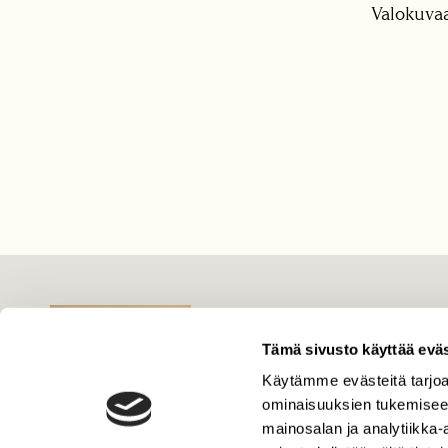
Valokuvaa
LEHTI
Uusin lehti
Tämä sivusto käyttää eväs
Tilaa Suomen Luonto
Käytämme evästeitä tarjoa
ominaisuuksien tukemisee
Tilaa digilukuoikeus
mainosalan ja analytiikka
Äänestä parasta juttua