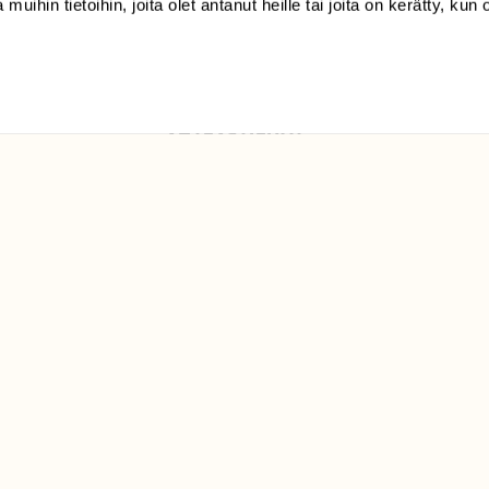
 muihin tietoihin, joita olet antanut heille tai joita on kerätty, kun 
Luonto/tilaajapalvelu
Sörnäistenkatu 1
00580 Helsinki
ELU­
YHTEYSTIEDOT
ntaja on
Palautelomake
Yhteystiedot
palaute@suomenluonto.fi
Suomen Luonto
Sörnäistenkatu 1
00580 Helsinki
Mediatiedot
Tietosuojaseloste
KIRJAUDU