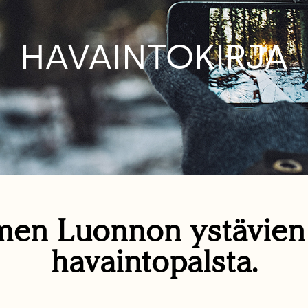
HAVAINTOKIRJA
en Luonnon ystävie
havaintopalsta.