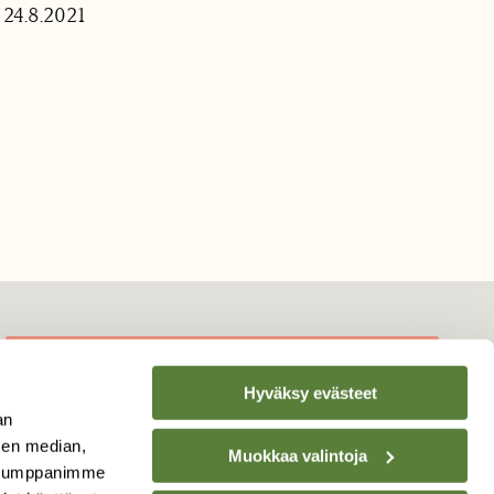
 24.8.2021
Hyväksy evästeet
TILAA
SUOMEN
an
LUONNON
UUTIS­KIRJE
sen median,
Muokkaa valintoja
. Kumppanimme
Sähköpostiosoite