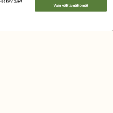
olet käyttänyt
Vain välttämättömät
Hyväksyn tietojeni käytön
uutiskirjeen lähettämiseen
Tietosuojaseloste