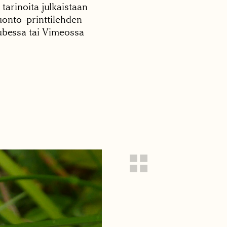
 tarinoita julkaistaan
onto -printtilehden
tubessa tai Vimeossa