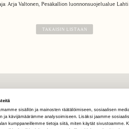
ja: Arja Valtonen, Pesäkallion luonnonsuojelualue Lahti
TAKAISIN LISTAAN
TILAAJAPALVELU
tilaajapalvelu@sll.fi
teitä
mamme sisällön ja mainosten räätälöimiseen, sosiaalisen medi
(09) 228 08 210 (arkisin
klo 9-15)
n ja kävijämäärämme analysoimiseen. Lisäksi jaamme sosiaali
-alan kumppaneillemme tietoja siitä, miten käytät sivustoamme
Suomen