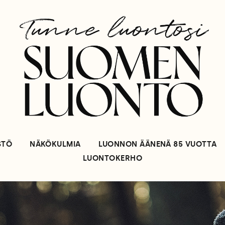
STÖ
NÄKÖKULMIA
LUONNON ÄÄNENÄ 85 VUOTTA
LUONTOKERHO