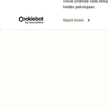
voivat yhdistää näitä tietoja
Tilaa uutiskirje
heidän palvelujaan.
Näytä tiedot
SUOMEN LUONNON­SUOJ
LIITTO
Suomen Luonto -lehden kusta
Suomen luonnonsuojelu­liitto
.