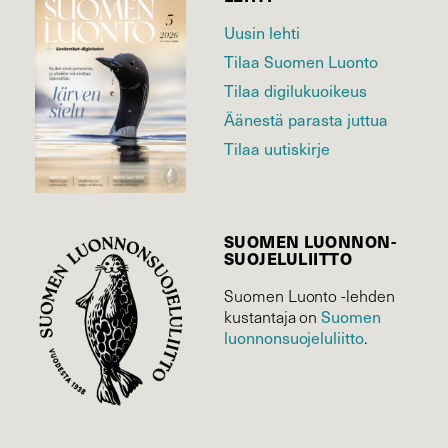
Uusin lehti
Tilaa Suomen Luonto
Tilaa digilukuoikeus
Äänestä parasta juttua
Tilaa uutiskirje
SUOMEN LUONNON­
SUOJELU­LIITTO
Suomen Luonto -lehden
kustantaja on
Suomen
luonnonsuojelu­liitto
.