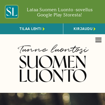
Lataa Suomen Luonto -sovellus
Google Play Storesta!
TILAA LEHTI
KIRJAUDU