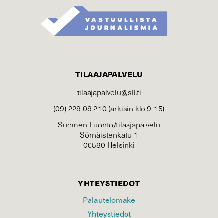
TILAAJAPALVELU
tilaajapalvelu@sll.fi
(09) 228 08 210 (arkisin klo 9-15)
Suomen Luonto/tilaajapalvelu
Sörnäistenkatu 1
00580 Helsinki
YHTEYSTIEDOT
Palautelomake
Yhteystiedot