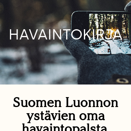
HAVAINTOKIRJA
Suomen Luonnon
ystävien oma
havaintopalsta.