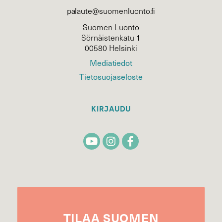
palaute@suomenluonto.fi
Suomen Luonto
Sörnäistenkatu 1
00580 Helsinki
Mediatiedot
Tietosuojaseloste
KIRJAUDU
TILAA
SUOMEN