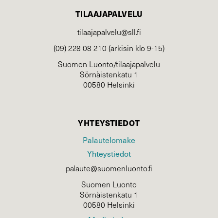
TILAAJAPALVELU
tilaajapalvelu@sll.fi
(09) 228 08 210 (arkisin klo 9-15)
Suomen Luonto/tilaajapalvelu
Sörnäistenkatu 1
00580 Helsinki
YHTEYSTIEDOT
Palautelomake
Yhteystiedot
palaute@suomenluonto.fi
Suomen Luonto
Sörnäistenkatu 1
00580 Helsinki