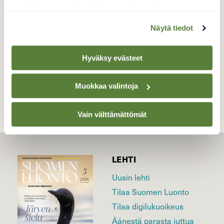
lintunen… Turku 14.4.2022
Valokuvaaja: Juhani Peltonen, Turku 14.4.2022
Näytä tiedot
Hyväksy evästeet
TAKAISIN LISTAAN
Muokkaa valintoja
Vain välttämättömät
LEHTI
Uusin lehti
Tilaa Suomen Luonto
Tilaa digilukuoikeus
Äänestä parasta juttua