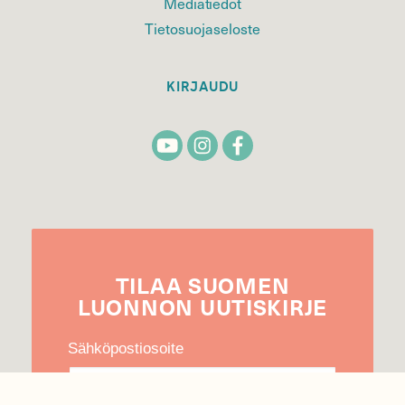
Mediatiedot
Tietosuojaseloste
KIRJAUDU
TILAA
SUOMEN
LUONNON
UUTIS­KIRJE
Sähköpostiosoite