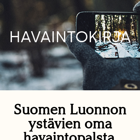
HAVAINTOKIRJA
Suomen Luonnon
ystävien oma
havaintopalsta.