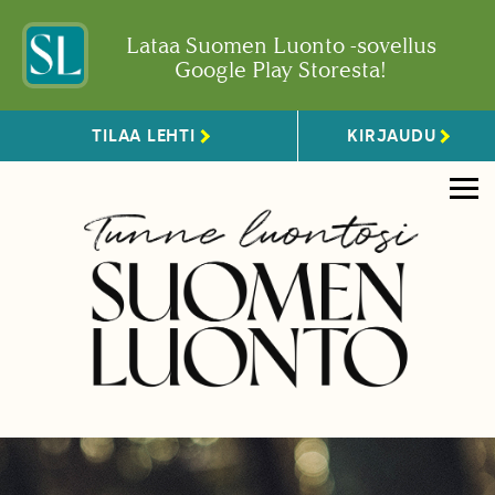
Lataa Suomen Luonto -sovellus
Google Play Storesta!
TILAA LEHTI
KIRJAUDU