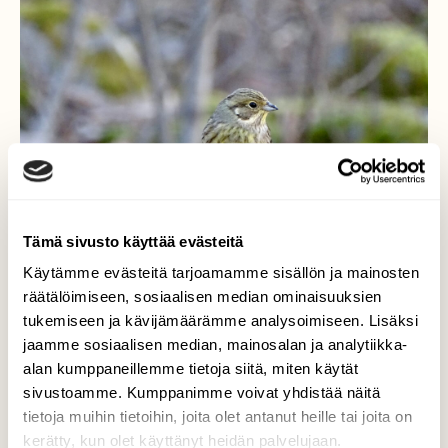
Tämä sivusto käyttää evästeitä
Käytämme evästeitä tarjoamamme sisällön ja mainosten
räätälöimiseen, sosiaalisen median ominaisuuksien
tukemiseen ja kävijämäärämme analysoimiseen. Lisäksi
jaamme sosiaalisen median, mainosalan ja analytiikka-
alan kumppaneillemme tietoja siitä, miten käytät
Pieni ja hentoinen…
sivustoamme. Kumppanimme voivat yhdistää näitä
tietoja muihin tietoihin, joita olet antanut heille tai joita on
Kauniisti visertelee pieni ja hentoinen
kerätty, kun olet käyttänyt heidän palvelujaan.