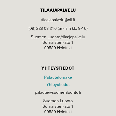
TILAAJAPALVELU
tilaajapalvelu@sll.fi
(09) 228 08 210 (arkisin klo 9-15)
Suomen Luonto/tilaajapalvelu
Sörnäistenkatu 1
00580 Helsinki
YHTEYSTIEDOT
Palautelomake
Yhteystiedot
palaute@suomenluonto.fi
Suomen Luonto
Sörnäistenkatu 1
00580 Helsinki