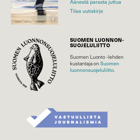
Äänestä parasta juttua
Tilaa uutiskirje
SUOMEN LUONNON­
SUOJELU­LIITTO
Suomen Luonto -lehden
Suomen
kustantaja on
luonnonsuojelu­liitto
.