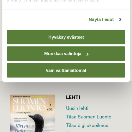
kerätty, kun olet käyttänyt heidän palvelujaan.
Valokuvaaja: Reijo Juurinen, Nuuksion
kansallispuisto Maaliskuu
Näytä tiedot
Hyväksy evästeet
TAKAISIN LISTAAN
Muokkaa valintoja
Vain välttämättömät
LEHTI
Uusin lehti
Tilaa Suomen Luonto
Tilaa digilukuoikeus