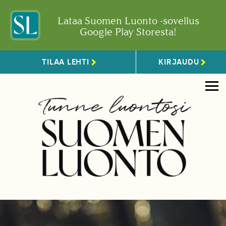
Lataa Suomen Luonto -sovellus
Google Play Storesta!
TILAA LEHTI
KIRJAUDU