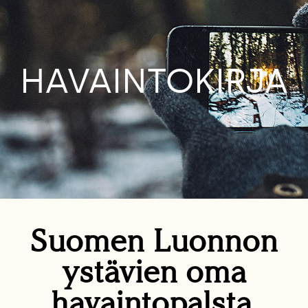
HAVAINTOKIRJA
Suomen Luonnon
ystävien oma
havaintopalsta.