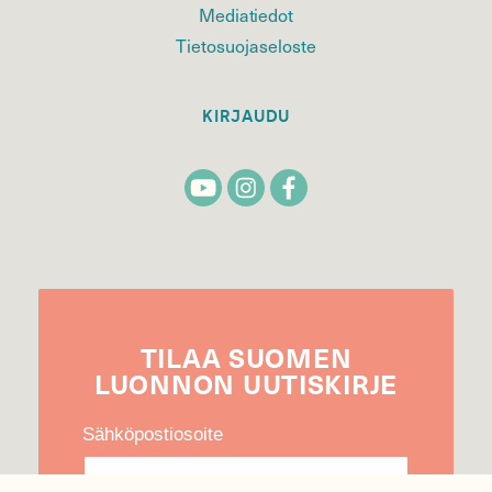
Mediatiedot
Tietosuojaseloste
KIRJAUDU
TILAA
SUOMEN
LUONNON
UUTIS­KIRJE
Sähköpostiosoite