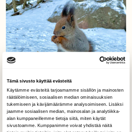
Tämä sivusto käyttää evästeitä
Käytämme evästeitä tarjoamamme sisällön ja mainosten
räätälöimiseen, sosiaalisen median ominaisuuksien
tukemiseen ja kävijämäärämme analysoimiseen. Lisäksi
Pieni mutta ponteva…
jaamme sosiaalisen median, mainosalan ja analytiikka-
alan kumppaneillemme tietoja siitä, miten käytät
Tikua ei murkinoidessaan yhtään haitannut,
sivustoamme. Kumppanimme voivat yhdistää näitä
vaikka kameran linssi oli välillä aivan nenän