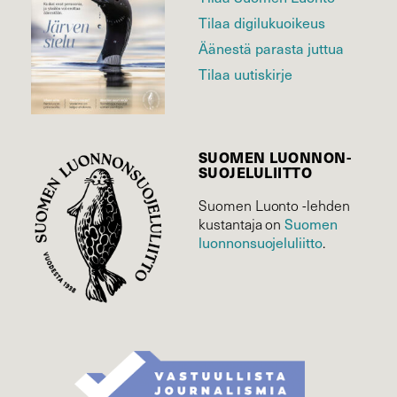
Tilaa digilukuoikeus
Äänestä parasta juttua
Tilaa uutiskirje
SUOMEN LUONNON­
SUOJELU­LIITTO
Suomen Luonto -lehden
Suomen
kustantaja on
luonnonsuojelu­liitto
.