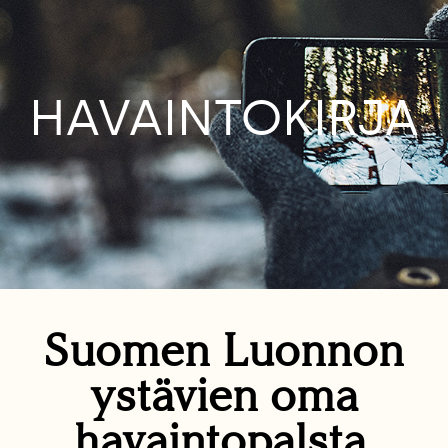
HAVAINTOKIRJA
Suomen Luonnon
ystävien oma
havaintopalsta.