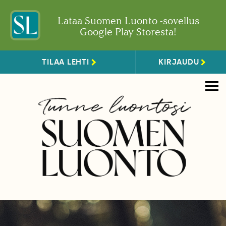
Lataa Suomen Luonto -sovellus
Google Play Storesta!
TILAA LEHTI
KIRJAUDU