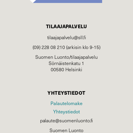
TILAAJAPALVELU
tilaajapalvelu@sll.fi
(09) 228 08 210 (arkisin klo 9-15)
Suomen Luonto/tilaajapalvelu
Sörnäistenkatu 1
00580 Helsinki
YHTEYSTIEDOT
Palautelomake
Yhteystiedot
palaute@suomenluonto.fi
Suomen Luonto