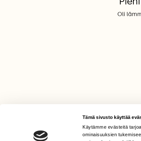
Pien
Oli lämm
Tämä sivusto käyttää eväs
Käytämme evästeitä tarjoa
LEHTI
ominaisuuksien tukemisee
Uusin lehti