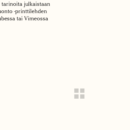
 tarinoita julkaistaan
onto -printtilehden
tubessa tai Vimeossa