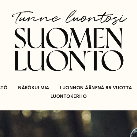
STÖ
NÄKÖKULMIA
LUONNON ÄÄNENÄ 85 VUOTTA
LUONTOKERHO