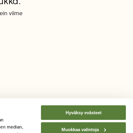
ukka.
ein viime
Hyväksy evästeet
an
sen median,
Muokkaa valintoja