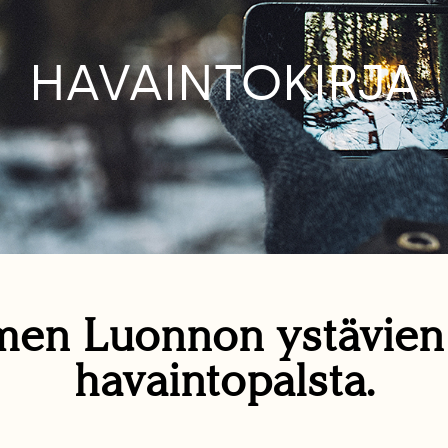
HAVAINTOKIRJA
en Luonnon ystävie
havaintopalsta.