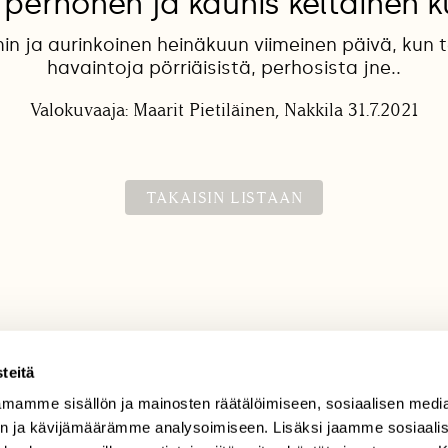
i perhonen ja kaunis keltainen k
in ja aurinkoinen heinäkuun viimeinen päivä, kun t
havaintoja pörriäisistä, perhosista jne..
Valokuvaaja: Maarit Pietiläinen, Nakkila 31.7.2021
TAKAISIN LISTAAN
teitä
mamme sisällön ja mainosten räätälöimiseen, sosiaalisen medi
TILAAJAPALVELU
n ja kävijämäärämme analysoimiseen. Lisäksi jaamme sosiaali
tilaajapalvelu@sll.fi