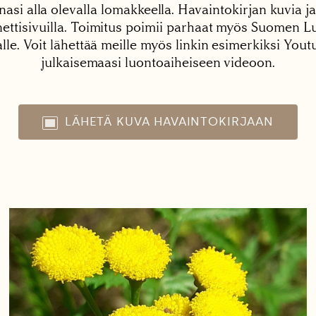
nasi alla olevalla lomakkeella. Havaintokirjan kuvia ja
tisivuilla. Toimitus poimii parhaat myös Suomen Lu
alle. Voit lähettää meille myös linkin esimerkiksi You
julkaisemaasi luontoaiheiseen videoon.
LÄHETÄ KUVA HAVAINTOKIRJAAN