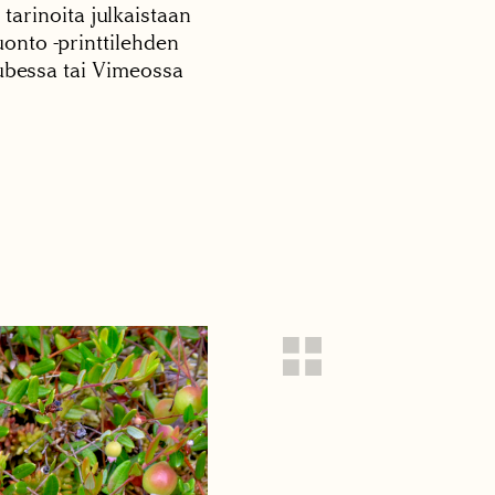
 tarinoita julkaistaan
onto -printtilehden
tubessa tai Vimeossa