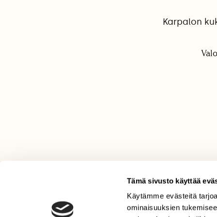
Karpalon kuk
Val
Tämä sivusto käyttää eväs
Käytämme evästeitä tarjoa
LEHTI
ominaisuuksien tukemisee
Uusin lehti