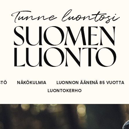
STÖ
NÄKÖKULMIA
LUONNON ÄÄNENÄ 85 VUOTTA
LUONTOKERHO