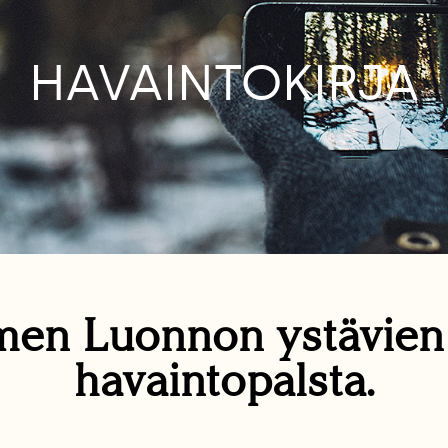
HAVAINTOKIRJA
en Luonnon ystävie
havaintopalsta.