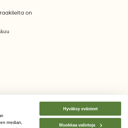
raakileita on
äkuu
Hyväksy evästeet
an
sen median,
Muokkaa valintoja