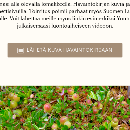
nasi alla olevalla lomakkeella. Havaintokirjan kuvia ja
tisivuilla. Toimitus poimii parhaat myös Suomen Lu
alle. Voit lähettää meille myös linkin esimerkiksi You
julkaisemaasi luontoaiheiseen videoon.
LÄHETÄ KUVA HAVAINTOKIRJAAN