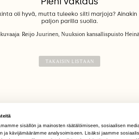
Pieni vaklaus
inta oli hyvä, mutta tuleeko silti marjoja? Ainakin 
paljon parilla suolla.
okuvaaja: Reijo Juurinen, Nuuksion kansallispuisto Hein
TAKAISIN LISTAAN
teitä
mamme sisällön ja mainosten räätälöimiseen, sosiaalisen medi
TILAAJAPALVELU
n ja kävijämäärämme analysoimiseen. Lisäksi jaamme sosiaali
tilaajapalvelu@sll.fi