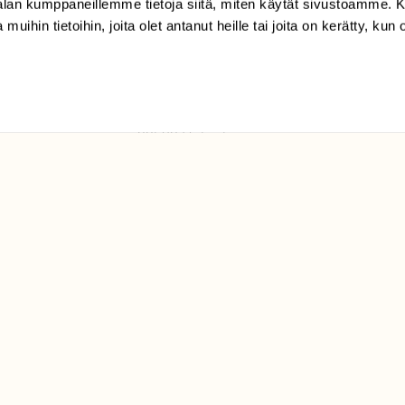
-alan kumppaneillemme tietoja siitä, miten käytät sivustoamme
 muihin tietoihin, joita olet antanut heille tai joita on kerätty, kun 
(09) 228 08 210 (arkisin
klo 9-15)
Suomen
Luonto/tilaajapalvelu
Sörnäistenkatu 1
00580 Helsinki
ELU­
YHTEYSTIEDOT
ntaja on
Palautelomake
Yhteystiedot
palaute@suomenluonto.fi
Suomen Luonto
Sörnäistenkatu 1
00580 Helsinki
Mediatiedot
Tietosuojaseloste