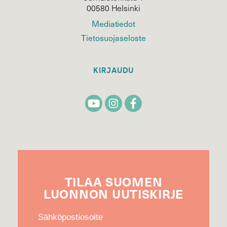
00580 Helsinki
Mediatiedot
Tietosuojaseloste
KIRJAUDU
TILAA
SUOMEN
LUONNON
UUTIS­KIRJE
Sähköpostiosoite