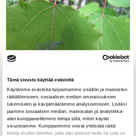
Tämä sivusto käyttää evästeitä
Käytämme evästeitä tarjoamamme sisällön ja mainosten
räätälöimiseen, sosiaalisen median ominaisuuksien
tukemiseen ja kävijämäärämme analysoimiseen. Lisäksi
jaamme sosiaalisen median, mainosalan ja analytiikka-
Pieni Verkkosiipinen
alan kumppaneillemme tietoja siitä, miten käytät
sivustoamme. Kumppanimme voivat yhdistää näitä
Kuvattu 11.6.2016 Luonto tarjoaa
tietoja muihin tietoihin, joita olet antanut heille tai joita on