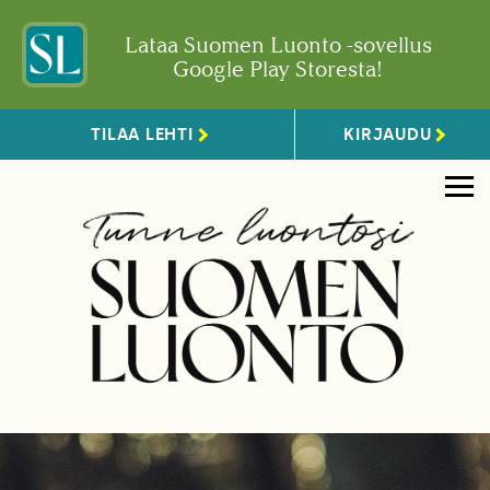
Lataa Suomen Luonto -sovellus
Google Play Storesta!
TILAA LEHTI
KIRJAUDU