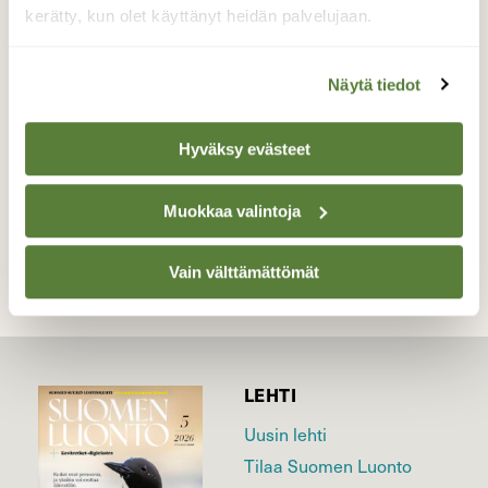
mönennäköistä katsottavaa ja
kerätty, kun olet käyttänyt heidän palvelujaan.
ihmeteltävää.
Valokuvaaja: Sirpa Uusi-Uola, Eurajoki Sydänmaa
Näytä tiedot
11.6.2016
Hyväksy evästeet
TAKAISIN LISTAAN
Muokkaa valintoja
Vain välttämättömät
LEHTI
Uusin lehti
Tilaa Suomen Luonto