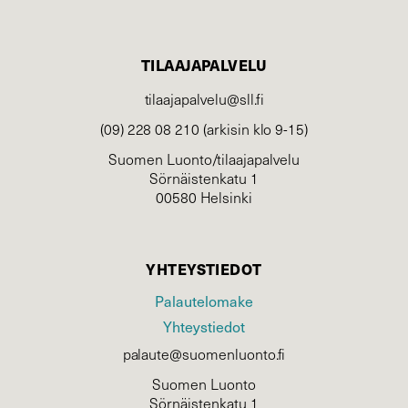
TILAAJAPALVELU
tilaajapalvelu@sll.fi
(09) 228 08 210 (arkisin klo 9-15)
Suomen Luonto/tilaajapalvelu
Sörnäistenkatu 1
00580 Helsinki
YHTEYSTIEDOT
Palautelomake
Yhteystiedot
palaute@suomenluonto.fi
Suomen Luonto
Sörnäistenkatu 1