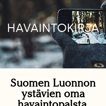
HAVAINTOKIRJA
Suomen Luonnon
ystävien oma
havaintopalsta.