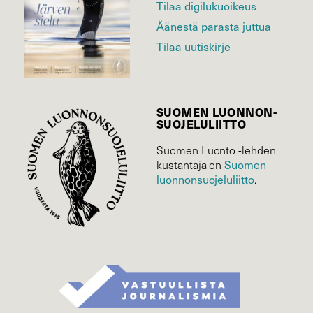
Tilaa digilukuoikeus
Äänestä parasta juttua
Tilaa uutiskirje
SUOMEN LUONNON­
SUOJELU­LIITTO
Suomen Luonto -lehden
Suomen
kustantaja on
luonnonsuojelu­liitto
.