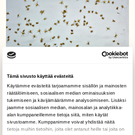
Tämä sivusto käyttää evästeitä
Käytämme evästeitä tarjoamamme sisällön ja mainosten
räätälöimiseen, sosiaalisen median ominaisuuksien
tukemiseen ja kävijämäärämme analysoimiseen. Lisäksi
Pienimmät hämähäkit ikinä
jaamme sosiaalisen median, mainosalan ja analytiikka-
alan kumppaneillemme tietoja siitä, miten käytät
Kun menin terassille, niin huomasin
sivustoamme. Kumppanimme voivat yhdistää näitä
hämähäkin lastentarhan ikkunan ja jakkaran
tietoja muihin tietoihin, joita olet antanut heille tai joita on
välissä.