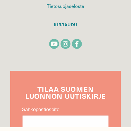
Tietosuojaseloste
KIRJAUDU
TILAA
SUOMEN
LUONNON
UUTIS­KIRJE
Sähköpostiosoite