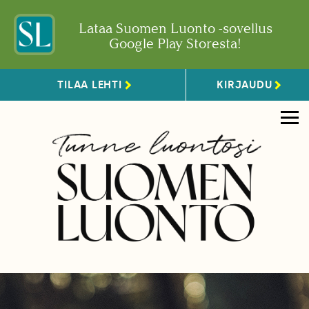
Lataa Suomen Luonto -sovellus
Google Play Storesta!
TILAA LEHTI
KIRJAUDU