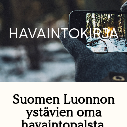
HAVAINTOKIRJA
Suomen Luonnon
ystävien oma
havaintopalsta.