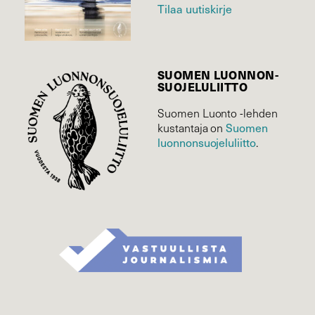
Tilaa uutiskirje
SUOMEN LUONNON­
SUOJELU­LIITTO
Suomen Luonto -lehden
Suomen
kustantaja on
luonnonsuojelu­liitto
.