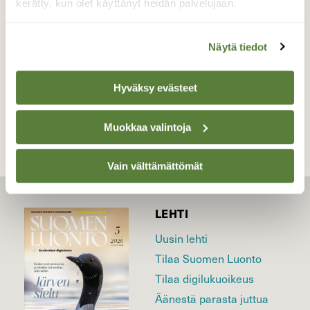
kerätty, kun olet käyttänyt heidän palvelujaan.
Valokuvaaja: Reijo Juurinen, Veikkola Toukokuu
Näytä tiedot
TAKAISIN LISTAAN
Hyväksy evästeet
Muokkaa valintoja
Vain välttämättömät
LEHTI
Uusin lehti
Tilaa Suomen Luonto
Tilaa digilukuoikeus
Äänestä parasta juttua