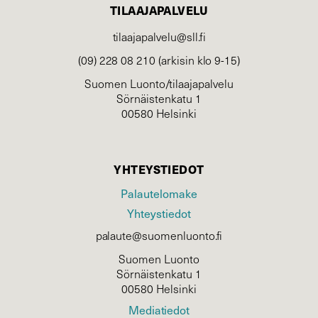
TILAAJAPALVELU
tilaajapalvelu@sll.fi
(09) 228 08 210 (arkisin klo 9-15)
Suomen Luonto/tilaajapalvelu
Sörnäistenkatu 1
00580 Helsinki
YHTEYSTIEDOT
Palautelomake
Yhteystiedot
palaute@suomenluonto.fi
Suomen Luonto
Sörnäistenkatu 1
00580 Helsinki
Mediatiedot