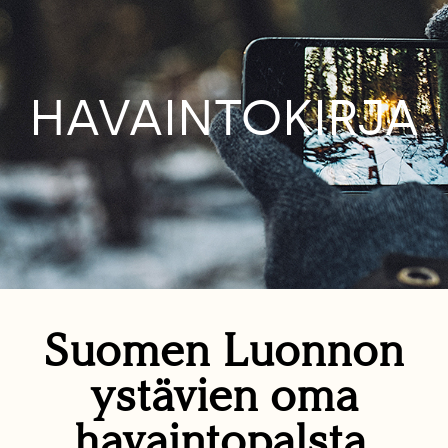
HAVAINTOKIRJA
Suomen Luonnon
ystävien oma
havaintopalsta.