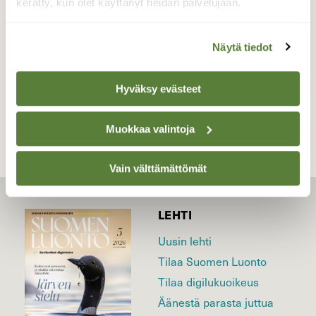
kerätty, kun olet käyttänyt heidän palvelujaan.
Valokuvaaja: Kaarlo Asikainen, Iisalmi, Varpaiskylä
26.7.2020
Näytä tiedot
TAKAISIN LISTAAN
Hyväksy evästeet
Muokkaa valintoja
Vain välttämättömät
LEHTI
Uusin lehti
Tilaa Suomen Luonto
Tilaa digilukuoikeus
Äänestä parasta juttua