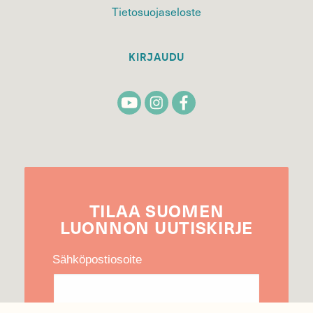
Tietosuojaseloste
KIRJAUDU
TILAA
SUOMEN
LUONNON
UUTIS­KIRJE
Sähköpostiosoite