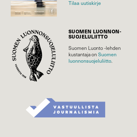
Tilaa uutiskirje
SUOMEN LUONNON­
SUOJELU­LIITTO
Suomen Luonto -lehden
kustantaja on
Suomen
luonnonsuojelu­liitto
.