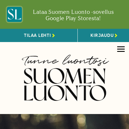
Lataa Suomen Luonto -sovellus
Google Play Storesta!
TILAA LEHTI
KIRJAUDU