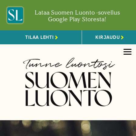
Lataa Suomen Luonto -sovellus
Google Play Storesta!
TILAA LEHTI
KIRJAUDU