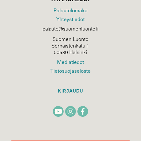
Palautelomake
Yhteystiedot
palaute@suomenluonto.fi
Suomen Luonto
Sörnäistenkatu 1
00580 Helsinki
Mediatiedot
Tietosuojaseloste
KIRJAUDU