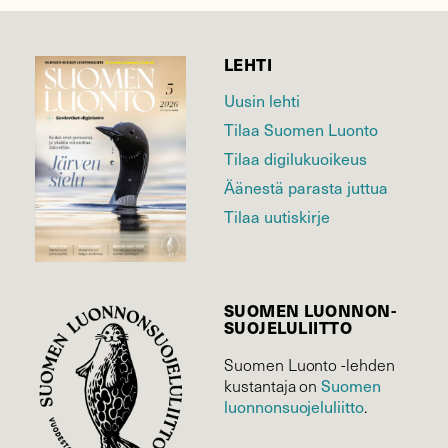
LEHTI
Uusin lehti
Tilaa Suomen Luonto
Tilaa digilukuoikeus
Äänestä parasta juttua
Tilaa uutiskirje
SUOMEN LUONNON­
SUOJELU­LIITTO
Suomen Luonto -lehden
Suomen
kustantaja on
luonnonsuojelu­liitto
.