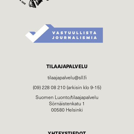
TILAAJAPALVELU
tilaajapalvelu@sll.fi
(09) 228 08 210 (arkisin klo 9-15)
Suomen Luonto/tilaajapalvelu
Sörnäistenkatu 1
00580 Helsinki
YHTEYSTIEDOT