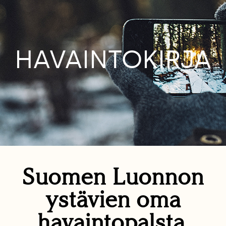
HAVAINTOKIRJA
Suomen Luonnon
ystävien oma
havaintopalsta.