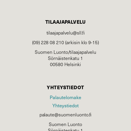
TILAAJAPALVELU
tilaajapalvelu@sll.fi
(09) 228 08 210 (arkisin klo 9-15)
Suomen Luonto/tilaajapalvelu
Sörnäistenkatu 1
00580 Helsinki
YHTEYSTIEDOT
Palautelomake
Yhteystiedot
palaute@suomenluonto.fi
Suomen Luonto
Sörnäistenkatu 1