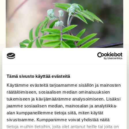
Tämä sivusto käyttää evästeitä
Käytämme evästeitä tarjoamamme sisällön ja mainosten
räätälöimiseen, sosiaalisen median ominaisuuksien
tukemiseen ja kävijämäärämme analysoimiseen. Lisäksi
jaamme sosiaalisen median, mainosalan ja analytiikka-
Pihlajan hentoa vihreää
alan kumppaneillemme tietoja siitä, miten käytät
sivustoamme. Kumppanimme voivat yhdistää näitä
Luonnon on vallannut hento vihreä,
tietoja muihin tietoihin, joita olet antanut heille tai joita on