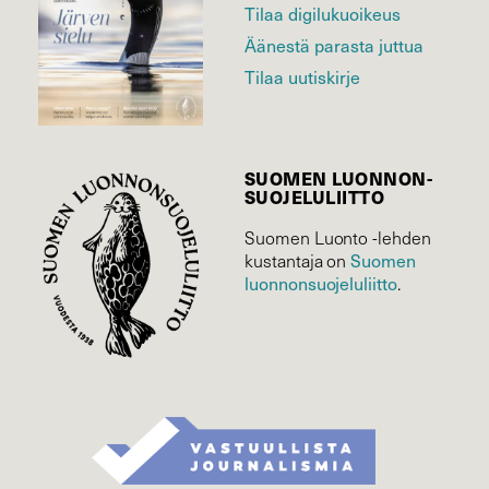
Tilaa digilukuoikeus
Äänestä parasta juttua
Tilaa uutiskirje
SUOMEN LUONNON­
SUOJELU­LIITTO
Suomen Luonto -lehden
kustantaja on
Suomen
luonnonsuojelu­liitto
.