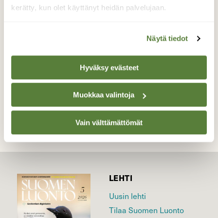
pihlajakin on kauneimmillaan...nyt näyttää
kerätty, kun olet käyttänyt heidän palvelujaan.
tulevan pihlajaan taas paljon kukkiakin,
viime kesänä ei ollut yhden ainokaistakaan!
Näytä tiedot
Valokuvaaja: Jaana Talvinen, Heinola 7.5.2016
Hyväksy evästeet
TAKAISIN LISTAAN
Muokkaa valintoja
Vain välttämättömät
LEHTI
Uusin lehti
Tilaa Suomen Luonto