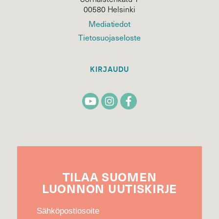
00580 Helsinki
Mediatiedot
Tietosuojaseloste
KIRJAUDU
TILAA
SUOMEN
LUONNON
UUTIS­KIRJE
Sähköpostiosoite