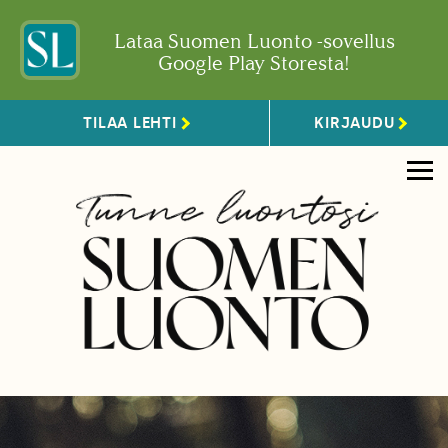
Lataa Suomen Luonto -sovellus
Google Play Storesta!
TILAA LEHTI
KIRJAUDU