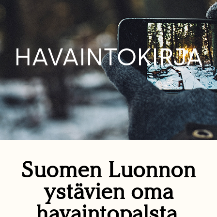
HAVAINTOKIRJA
Suomen Luonnon
ystävien oma
havaintopalsta.