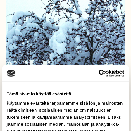
Tämä sivusto käyttää evästeitä
Pihlajan kaksi taakkaa
Käytämme evästeitä tarjoamamme sisällön ja mainosten
räätälöimiseen, sosiaalisen median ominaisuuksien
Sanotaan, ettei pihlaja kanna kahta
tukemiseen ja kävijämäärämme analysoimiseen. Lisäksi
taakkaa, siis runsasta pihlajanmarjasatoa ja
jaamme sosiaalisen median, mainosalan ja analytiikka-
lumitaakkaa. Se ei tammikuussa ainakaan