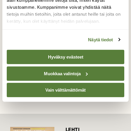
alan kumppaneillemme tietoja siitä, miten käytät
näy pitävän paikkaansa täällä Savossa, sillä
sivustoamme. Kumppanimme voivat yhdistää näitä
molempia on riittänyt niin lintujen kuin
tietoja muihin tietoihin, joita olet antanut heille tai joita on
lumesta pitävienkin iloksi, vaikkakin suuret
kerätty, kun olet käyttänyt heidän palvelujaan.
tilhi , räklä ym. lintuparvet ovatkin
tyhjentäneet marjaterttuja suihinsa.
Näytä tiedot
Valokuvaaja: Kaarina Heiskanen, Kuopio, Maaninka
14.1.2015
Hyväksy evästeet
Muokkaa valintoja
TAKAISIN LISTAAN
Vain välttämättömät
LEHTI