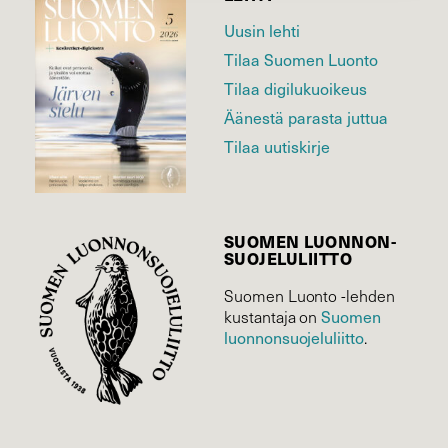
Uusin lehti
Tilaa Suomen Luonto
Tilaa digilukuoikeus
Äänestä parasta juttua
Tilaa uutiskirje
SUOMEN LUONNON­
SUOJELU­LIITTO
Suomen Luonto -lehden
Suomen
kustantaja on
luonnonsuojelu­liitto
.