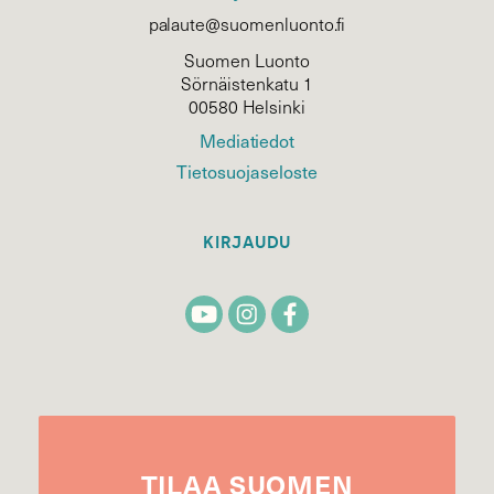
palaute@suomenluonto.fi
Suomen Luonto
Sörnäistenkatu 1
00580 Helsinki
Mediatiedot
Tietosuojaseloste
KIRJAUDU
TILAA
SUOMEN