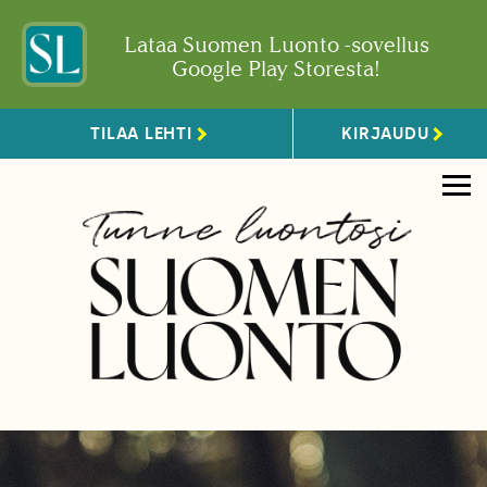
Lataa Suomen Luonto -sovellus
Google Play Storesta!
TILAA LEHTI
KIRJAUDU