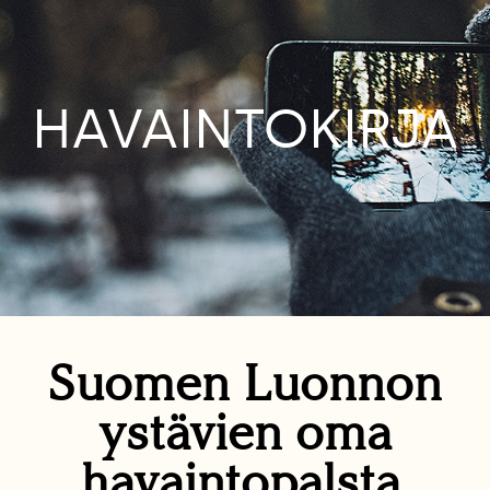
HAVAINTOKIRJA
Suomen Luonnon
ystävien oma
havaintopalsta.