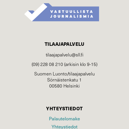
TILAAJAPALVELU
tilaajapalvelu@sll.fi
(09) 228 08 210 (arkisin klo 9-15)
Suomen Luonto/tilaajapalvelu
Sörnäistenkatu 1
00580 Helsinki
YHTEYSTIEDOT
Palautelomake
Yhteystiedot