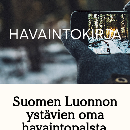
HAVAINTOKIRJA
Suomen Luonnon
ystävien oma
havaintopalsta.