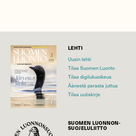
LEHTI
Uusin lehti
Tilaa Suomen Luonto
Tilaa digilukuoikeus
Äänestä parasta juttua
Tilaa uutiskirje
SUOMEN LUONNON­
SUOJELU­LIITTO