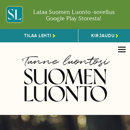
Lataa Suomen Luonto -sovellus
Google Play Storesta!
TILAA LEHTI
KIRJAUDU