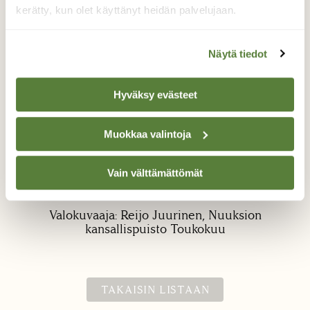
kerätty, kun olet käyttänyt heidän palvelujaan.
Näytä tiedot
Hyväksy evästeet
Pihlajan-katajanruoste
Muokkaa valintoja
Tänä keväänä ruoste ei tullut samaan
katajaan kuin viime vuonna, mutta matkaa
Vain välttämättömät
on vain vähän.
Valokuvaaja: Reijo Juurinen, Nuuksion
kansallispuisto Toukokuu
TAKAISIN LISTAAN