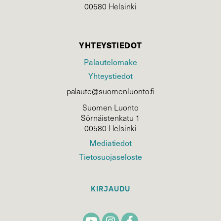
00580 Helsinki
YHTEYSTIEDOT
Palautelomake
Yhteystiedot
palaute@suomenluonto.fi
Suomen Luonto
Sörnäistenkatu 1
00580 Helsinki
Mediatiedot
Tietosuojaseloste
KIRJAUDU