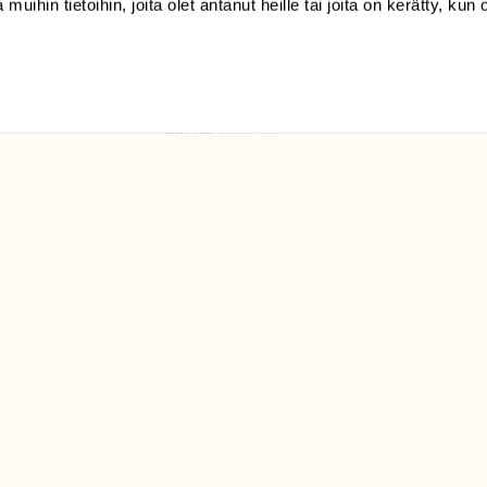
 muihin tietoihin, joita olet antanut heille tai joita on kerätty, kun 
(09) 228 08 210 (arkisin
klo 9-15)
Suomen
Luonto/tilaajapalvelu
Sörnäistenkatu 1
00580 Helsinki
ELU­
YHTEYSTIEDOT
ntaja on
Palautelomake
Yhteystiedot
palaute@suomenluonto.fi
Suomen Luonto
Sörnäistenkatu 1
00580 Helsinki
Mediatiedot
Tietosuojaseloste