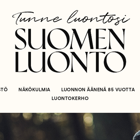
STÖ
NÄKÖKULMIA
LUONNON ÄÄNENÄ 85 VUOTTA
LUONTOKERHO