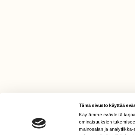
Tämä sivusto käyttää eväs
Käytämme evästeitä tarjoa
LEHTI
ominaisuuksien tukemisee
Uusin lehti
mainosalan ja analytiikka