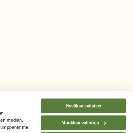
Hyväksy evästeet
an
sen median,
Muokkaa valintoja
. Kumppanimme
TILAA
SUOMEN