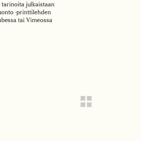
 tarinoita julkaistaan
onto -printtilehden
tubessa tai Vimeossa