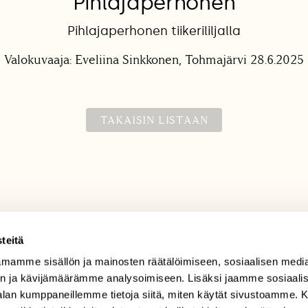
Pihlajaperhonen
Pihlajaperhonen tiikerililjalla
Valokuvaaja: Eveliina Sinkkonen, Tohmajärvi 28.6.2025
TAKAISIN LISTAAN
teitä
mamme sisällön ja mainosten räätälöimiseen, sosiaalisen medi
TILAAJAPALVELU
n ja kävijämäärämme analysoimiseen. Lisäksi jaamme sosiaali
tilaajapalvelu@sll.fi
-alan kumppaneillemme tietoja siitä, miten käytät sivustoamme