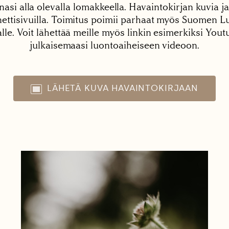
nasi alla olevalla lomakkeella. Havaintokirjan kuvia ja
tisivuilla. Toimitus poimii parhaat myös Suomen Lu
alle. Voit lähettää meille myös linkin esimerkiksi You
julkaisemaasi luontoaiheiseen videoon.
LÄHETÄ KUVA HAVAINTOKIRJAAN