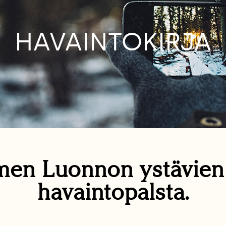
HAVAINTOKIRJA
en Luonnon ystävie
havaintopalsta.