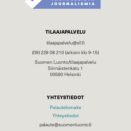
TILAAJAPALVELU
tilaajapalvelu@sll.fi
(09) 228 08 210 (arkisin klo 9-15)
Suomen Luonto/tilaajapalvelu
Sörnäistenkatu 1
00580 Helsinki
YHTEYSTIEDOT
Palautelomake
Yhteystiedot
palaute@suomenluonto.fi