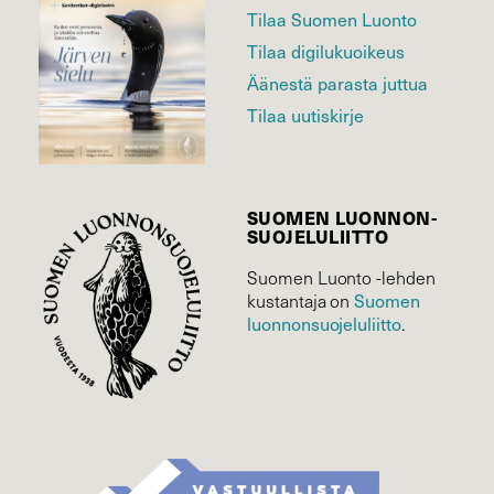
Tilaa Suomen Luonto
Tilaa digilukuoikeus
Äänestä parasta juttua
Tilaa uutiskirje
SUOMEN LUONNON­
SUOJELU­LIITTO
Suomen Luonto -lehden
kustantaja on
Suomen
luonnonsuojelu­liitto
.