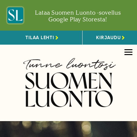
Lataa Suomen Luonto -sovellus
Google Play Storesta!
TILAA LEHTI
KIRJAUDU