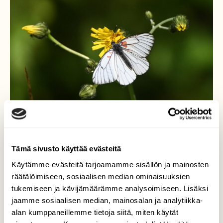
Tämä sivusto käyttää evästeitä
Käytämme evästeitä tarjoamamme sisällön ja mainosten
Pihlajaperhonen
räätälöimiseen, sosiaalisen median ominaisuuksien
tukemiseen ja kävijämäärämme analysoimiseen. Lisäksi
Ensimmäistä kertaa tuli tällainen
jaamme sosiaalisen median, mainosalan ja analytiikka-
pihlajaperhonen minulle vastaan. Ihmettelin
alan kumppaneillemme tietoja siitä, miten käytät
mistä punainen väri olisi saattanut joutua