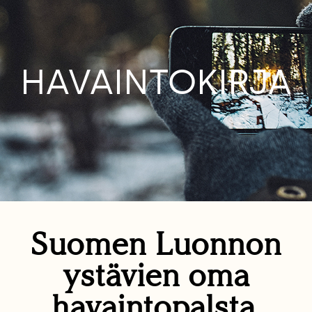
HAVAINTOKIRJA
Suomen Luonnon
ystävien oma
havaintopalsta.