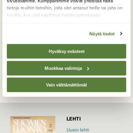
sivustoamme. Kumppanimme voivat yhdistää näitä
perhosen siipiin. Asiantuntijalta sain kuulla,
tietoja muihin tietoihin, joita olet antanut heille tai joita on
"että ruumiinneste, jolla vastakuoriutunut
kerätty, kun olet käyttänyt heidän palvelujaan.
perhonen pumppaa siivet lentokuntoon on
punaista".
Näytä tiedot
Valokuvaaja: Maarit Siitonen, Kouvola 27.6.25
Hyväksy evästeet
TAKAISIN LISTAAN
Muokkaa valintoja
Vain välttämättömät
LEHTI
Uusin lehti