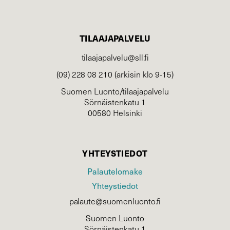
TILAAJAPALVELU
tilaajapalvelu@sll.fi
(09) 228 08 210 (arkisin klo 9-15)
Suomen Luonto/tilaajapalvelu
Sörnäistenkatu 1
00580 Helsinki
YHTEYSTIEDOT
Palautelomake
Yhteystiedot
palaute@suomenluonto.fi
Suomen Luonto
Sörnäistenkatu 1