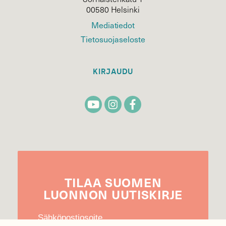
00580 Helsinki
Mediatiedot
Tietosuojaseloste
KIRJAUDU
TILAA
SUOMEN
LUONNON
UUTIS­KIRJE
Sähköpostiosoite