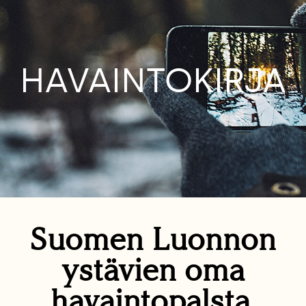
HAVAINTOKIRJA
Suomen Luonnon
ystävien oma
havaintopalsta.