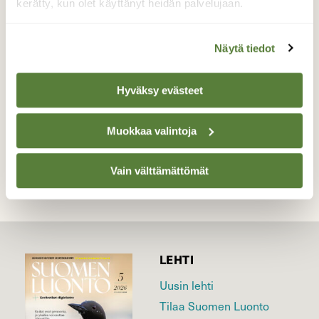
Pihlajaperhonen puuhaili ketoneilikoiden
kerätty, kun olet käyttänyt heidän palvelujaan.
äärellä kauniina päivänä ja poseerasi
mielellään
Näytä tiedot
Valokuvaaja: Anu Nurkka, Lemi 4.7.2026
Hyväksy evästeet
TAKAISIN LISTAAN
Muokkaa valintoja
Vain välttämättömät
LEHTI
Uusin lehti
Tilaa Suomen Luonto