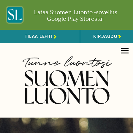
Lataa Suomen Luonto -sovellus
Google Play Storesta!
TILAA LEHTI
KIRJAUDU