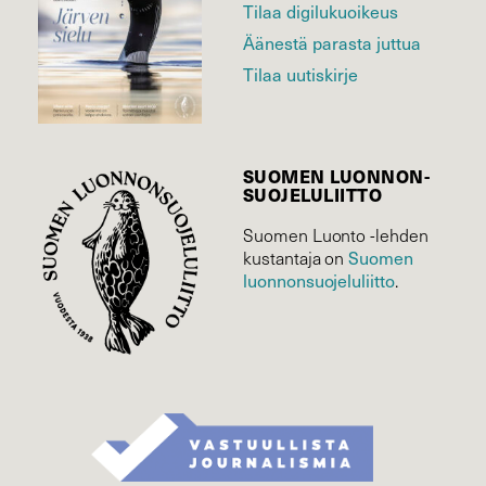
Tilaa digilukuoikeus
Äänestä parasta juttua
Tilaa uutiskirje
SUOMEN LUONNON­
SUOJELU­LIITTO
Suomen Luonto -lehden
Suomen
kustantaja on
luonnonsuojelu­liitto
.