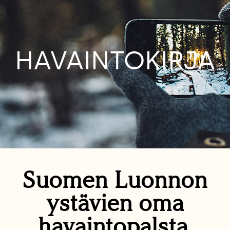
HAVAINTOKIRJA
Suomen Luonnon
ystävien oma
havaintopalsta.