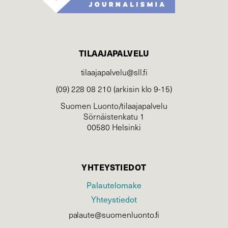
TILAAJAPALVELU
tilaajapalvelu@sll.fi
(09) 228 08 210 (arkisin klo 9-15)
Suomen Luonto/tilaajapalvelu
Sörnäistenkatu 1
00580 Helsinki
YHTEYSTIEDOT
Palautelomake
Yhteystiedot
palaute@suomenluonto.fi