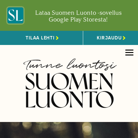
Lataa Suomen Luonto -sovellus
Google Play Storesta!
TILAA LEHTI
KIRJAUDU