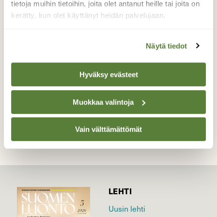
Paikalla oli muutama lehtiruusuke.
tietoja muihin tietoihin, joita olet antanut heille tai joita on
Toivottavasti saavat olla rauhassa ja
kerätty, kun olet käyttänyt heidän palvelujaan.
kukkivat kesällä. Piikkiohdakkeen kukat ovat
tosi kauniita.
Näytä tiedot
Valokuvaaja: Pirkko Tuulihovi, Jyväskylä 15.5.2025
Hyväksy evästeet
TAKAISIN LISTAAN
Muokkaa valintoja
Vain välttämättömät
LEHTI
Uusin lehti