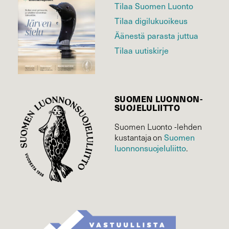
Tilaa Suomen Luonto
Tilaa digilukuoikeus
Äänestä parasta juttua
Tilaa uutiskirje
SUOMEN LUONNON­
SUOJELU­LIITTO
Suomen Luonto -lehden
Suomen
kustantaja on
luonnonsuojelu­liitto
.