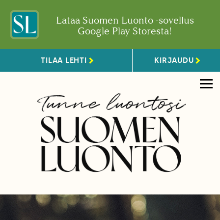
Lataa Suomen Luonto -sovellus
Google Play Storesta!
TILAA LEHTI
KIRJAUDU