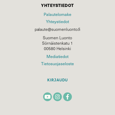
YHTEYSTIEDOT
Palautelomake
Yhteystiedot
palaute@suomenluonto.fi
Suomen Luonto
Sörnäistenkatu 1
00580 Helsinki
Mediatiedot
Tietosuojaseloste
KIRJAUDU