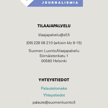
TILAAJAPALVELU
tilaajapalvelu@sll.fi
(09) 228 08 210 (arkisin klo 9-15)
Suomen Luonto/tilaajapalvelu
Sörnäistenkatu 1
00580 Helsinki
YHTEYSTIEDOT
Palautelomake
Yhteystiedot
palaute@suomenluonto.fi