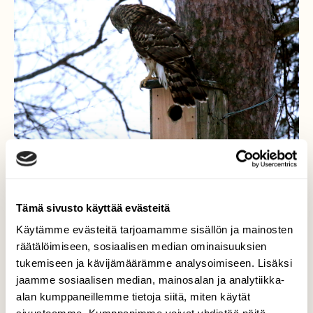
Tämä sivusto käyttää evästeitä
Käytämme evästeitä tarjoamamme sisällön ja mainosten
Piilosilla
räätälöimiseen, sosiaalisen median ominaisuuksien
tukemiseen ja kävijämäärämme analysoimiseen. Lisäksi
Aamulla nuori kanahaukka syöksyi
jaamme sosiaalisen median, mainosalan ja analytiikka-
ruokintapaikalle orvaa tavoitellen. Kurre oli
alan kumppaneillemme tietoja siitä, miten käytät
ketterä ja pinkoi petäjän kyljessä olevaan