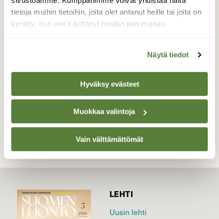
sivustoamme. Kumppanimme voivat yhdistää näitä
kottaraisen pöntöön. Tovin haukka vahti
tietoja muihin tietoihin, joita olet antanut heille tai joita on
pöntön kaatolla jos orava olisi tullut ulos. Ei
kerätty, kun olet käyttänyt heidän palvelujaan.
tullut.
Valokuvaaja: Antero Tykkyläinen, Parikkala, Saaren
Näytä tiedot
pitäjä, Kirkontie 6.1.2023
Hyväksy evästeet
TAKAISIN LISTAAN
Muokkaa valintoja
Vain välttämättömät
LEHTI
Uusin lehti