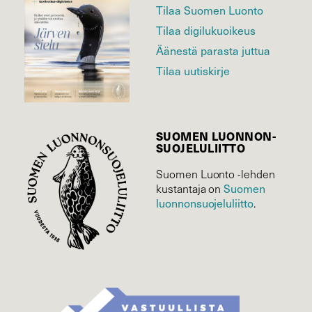
Tilaa Suomen Luonto
Tilaa digilukuoikeus
Äänestä parasta juttua
Tilaa uutiskirje
SUOMEN LUONNON­
SUOJELU­LIITTO
Suomen Luonto -lehden
Suomen
kustantaja on
luonnonsuojelu­liitto
.