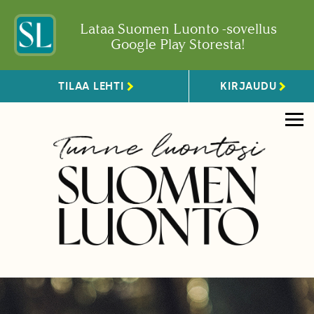
Lataa Suomen Luonto -sovellus
Google Play Storesta!
TILAA LEHTI
KIRJAUDU