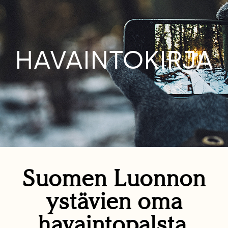
HAVAINTOKIRJA
Suomen Luonnon
ystävien oma
havaintopalsta.