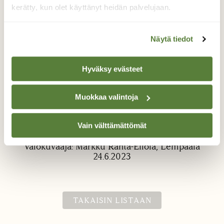
kerätty, kun olet käyttänyt heidän palvelujaan.
Näytä tiedot
Hyväksy evästeet
Piippopaksupää
Muokkaa valintoja
Poikasiaan ruokkivilla linnuilla oli helppo
tehtävä tällä kukkakedolla löytää saalista
kun pölyttäjiä oli runsaasti kukissa
Vain välttämättömät
Valokuvaaja: Markku Ranta-Eilola, Lempäälä
24.6.2023
TAKAISIN LISTAAN