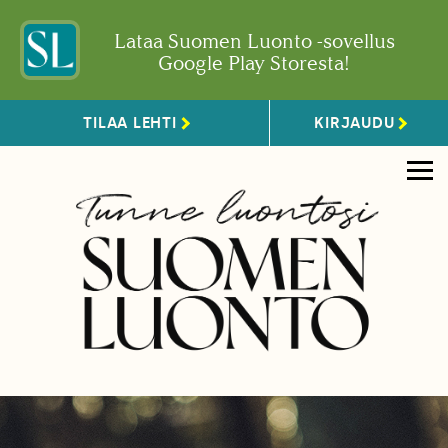
Lataa Suomen Luonto -sovellus
Google Play Storesta!
TILAA LEHTI
KIRJAUDU