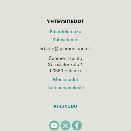
YHTEYSTIEDOT
Palautelomake
Yhteystiedot
palaute@suomenluonto.fi
Suomen Luonto
Sörnäistenkatu 1
00580 Helsinki
Mediatiedot
Tietosuojaseloste
KIRJAUDU