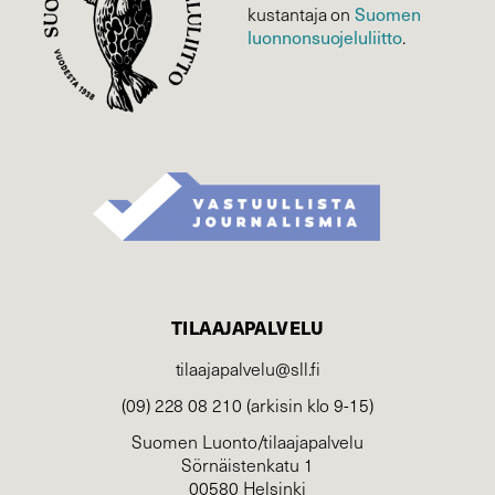
kustantaja on
Suomen
luonnonsuojelu­liitto
.
TILAAJAPALVELU
tilaajapalvelu@sll.fi
(09) 228 08 210 (arkisin klo 9-15)
Suomen Luonto/tilaajapalvelu
Sörnäistenkatu 1
00580 Helsinki