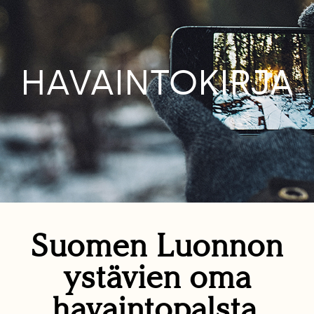
HAVAINTOKIRJA
Suomen Luonnon
ystävien oma
havaintopalsta.