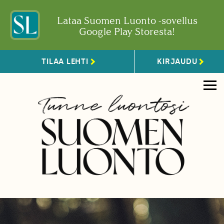
Lataa Suomen Luonto -sovellus
Google Play Storesta!
TILAA LEHTI
KIRJAUDU