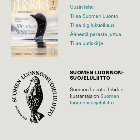
Uusin lehti
Tilaa Suomen Luonto
Tilaa digilukuoikeus
Äänestä parasta juttua
Tilaa uutiskirje
SUOMEN LUONNON­
SUOJELU­LIITTO
Suomen Luonto -lehden
kustantaja on
Suomen
luonnonsuojelu­liitto
.