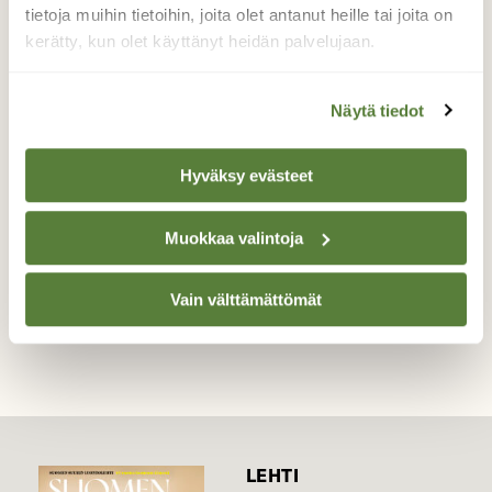
Tarkistin viime viikolla erään "varman"
tietoja muihin tietoihin, joita olet antanut heille tai joita on
herkkutattipaikan, mutta silloin ei vielä ollut
kerätty, kun olet käyttänyt heidän palvelujaan.
herkkuja. Tällä viikolla paikalle oli jo kasvanut
kaksi tattia, mutta toukat olivat syöneet ne.
Vain muutamassa päivässä tuho oli tullut.
Näytä tiedot
Valokuvaaja: Reijo Juurinen, Nuuksion
kansallispuisto Syyskuu
Hyväksy evästeet
Muokkaa valintoja
TAKAISIN LISTAAN
Vain välttämättömät
LEHTI