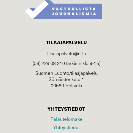
TILAAJAPALVELU
tilaajapalvelu@sll.fi
(09) 228 08 210 (arkisin klo 9-15)
Suomen Luonto/tilaajapalvelu
Sörnäistenkatu 1
00580 Helsinki
YHTEYSTIEDOT
Palautelomake
Yhteystiedot