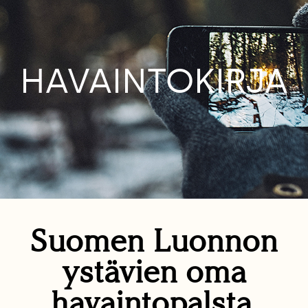
HAVAINTOKIRJA
Suomen Luonnon
ystävien oma
havaintopalsta.