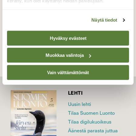
kerätty, kun olet käyttänyt heidän palvelujaan.
Valokuvaaja: Reijo Juurinen, Nuuksion
kansallispuisto Marraskuu
Näytä tiedot
TAKAISIN LISTAAN
Hyväksy evästeet
Muokkaa valintoja
Vain välttämättömät
LEHTI
Uusin lehti
Tilaa Suomen Luonto
Tilaa digilukuoikeus
Äänestä parasta juttua