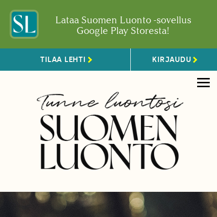
Lataa Suomen Luonto -sovellus
Google Play Storesta!
TILAA LEHTI
KIRJAUDU