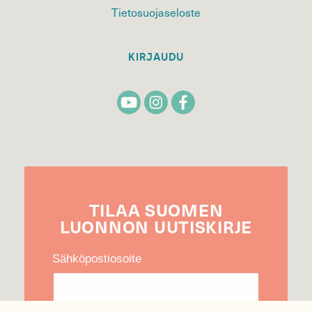
Tietosuojaseloste
KIRJAUDU
TILAA
SUOMEN
LUONNON
UUTIS­KIRJE
Sähköpostiosoite