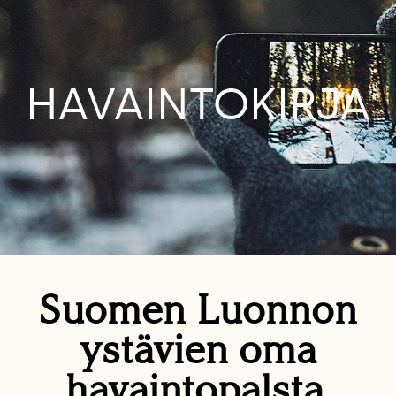
HAVAINTOKIRJA
Suomen Luonnon
ystävien oma
havaintopalsta.