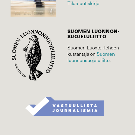
Tilaa uutiskirje
SUOMEN LUONNON­
SUOJELU­LIITTO
Suomen Luonto -lehden
Suomen
kustantaja on
luonnonsuojelu­liitto
.