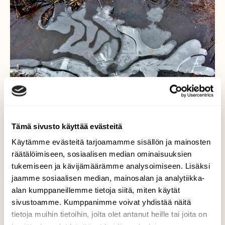
Tämä sivusto käyttää evästeitä
Käytämme evästeitä tarjoamamme sisällön ja mainosten
räätälöimiseen, sosiaalisen median ominaisuuksien
tukemiseen ja kävijämäärämme analysoimiseen. Lisäksi
Pikapakkanen
jaamme sosiaalisen median, mainosalan ja analytiikka-
alan kumppaneillemme tietoja siitä, miten käytät
Vain 7 astetta, mutta pakkanen ehti loihtia
sivustoamme. Kumppanimme voivat yhdistää näitä
monia taideteoksia sadevesilammikoihin.
tietoja muihin tietoihin, joita olet antanut heille tai joita on