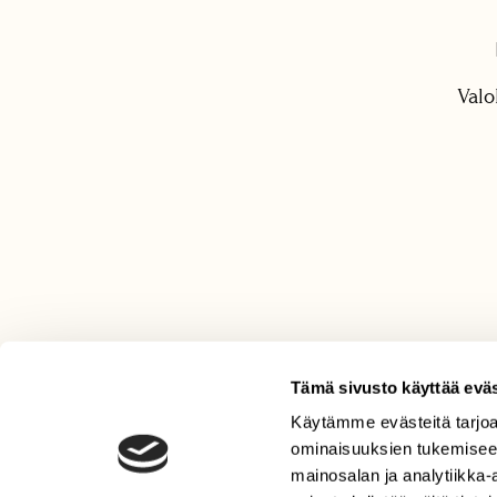
Valo
Tämä sivusto käyttää eväs
Käytämme evästeitä tarjoa
LEHTI
ominaisuuksien tukemisee
Uusin lehti
mainosalan ja analytiikka