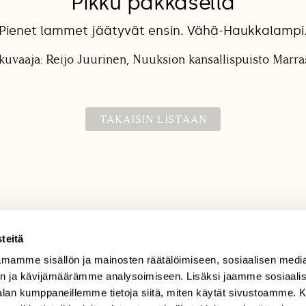
Pikku pakkasella
Pienet lammet jäätyvät ensin. Vähä-Haukkalampi
kuvaaja: Reijo Juurinen, Nuuksion kansallispuisto Marr
TAKAISIN LISTAAN
teitä
mamme sisällön ja mainosten räätälöimiseen, sosiaalisen medi
TILAAJAPALVELU
n ja kävijämäärämme analysoimiseen. Lisäksi jaamme sosiaali
tilaajapalvelu@sll.fi
-alan kumppaneillemme tietoja siitä, miten käytät sivustoamme