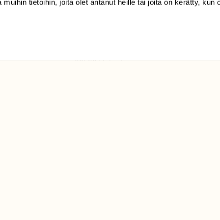
 muihin tietoihin, joita olet antanut heille tai joita on kerätty, kun 
(09) 228 08 210 (arkisin
klo 9-15)
Suomen
Luonto/tilaajapalvelu
Sörnäistenkatu 1
00580 Helsinki
ELU­
YHTEYSTIEDOT
ntaja on
Palautelomake
Yhteystiedot
palaute@suomenluonto.fi
Suomen Luonto
Sörnäistenkatu 1
00580 Helsinki
Mediatiedot
Tietosuojaseloste