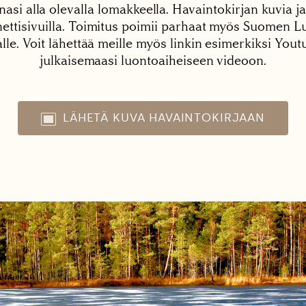
nasi alla olevalla lomakkeella. Havaintokirjan kuvia ja
tisivuilla. Toimitus poimii parhaat myös Suomen Lu
alle. Voit lähettää meille myös linkin esimerkiksi You
julkaisemaasi luontoaiheiseen videoon.
LÄHETÄ KUVA HAVAINTOKIRJAAN