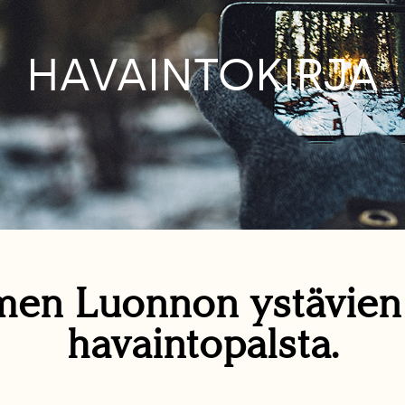
HAVAINTOKIRJA
en Luonnon ystävie
havaintopalsta.