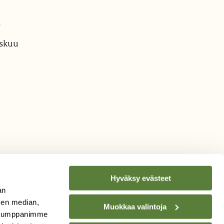
.
askuu
Hyväksy evästeet
an
sen median,
Muokkaa valintoja
. Kumppanimme
TILAA
SUOMEN