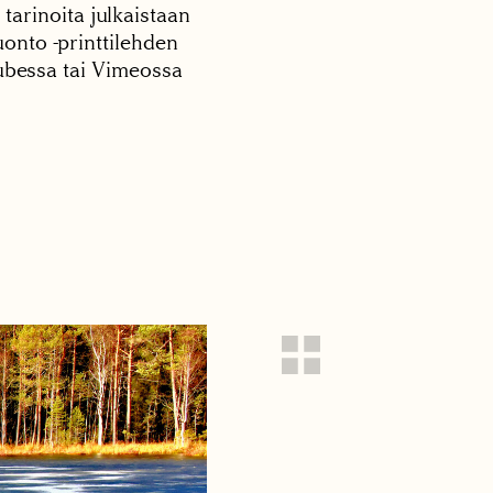
 tarinoita julkaistaan
onto -printtilehden
tubessa tai Vimeossa