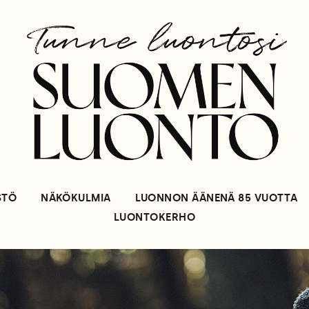
STÖ
NÄKÖKULMIA
LUONNON ÄÄNENÄ 85 VUOTTA
LUONTOKERHO