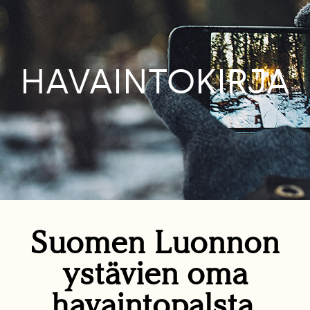
HAVAINTOKIRJA
Suomen Luonnon
ystävien oma
havaintopalsta.