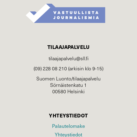
TILAAJAPALVELU
tilaajapalvelu@sll.fi
(09) 228 08 210 (arkisin klo 9-15)
Suomen Luonto/tilaajapalvelu
Sörnäistenkatu 1
00580 Helsinki
YHTEYSTIEDOT
Palautelomake
Yhteystiedot