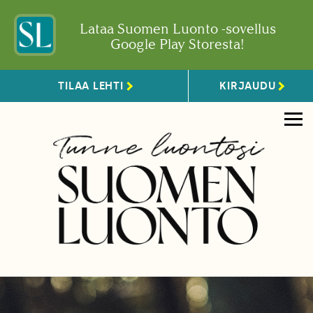
Lataa Suomen Luonto -sovellus
Google Play Storesta!
TILAA LEHTI
KIRJAUDU