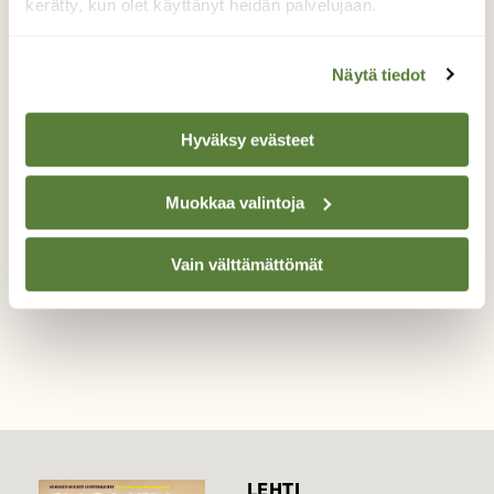
kerätty, kun olet käyttänyt heidän palvelujaan.
Pikkukäpylintu
Näytä tiedot
Lauantai aamun kuvauslenkillä, kuusikosta
tuli koivun latvaan. Tyypillistä juuri tälle
lajille.
Hyväksy evästeet
Valokuvaaja: Tapio Keinonen, Mänttä 18.1.2020
Muokkaa valintoja
Vain välttämättömät
TAKAISIN LISTAAN
LEHTI