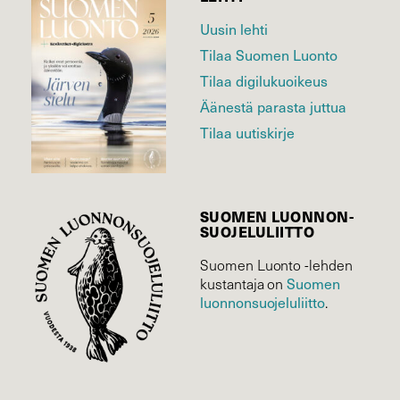
Uusin lehti
Tilaa Suomen Luonto
Tilaa digilukuoikeus
Äänestä parasta juttua
Tilaa uutiskirje
SUOMEN LUONNON­
SUOJELU­LIITTO
Suomen Luonto -lehden
kustantaja on
Suomen
luonnonsuojelu­liitto
.