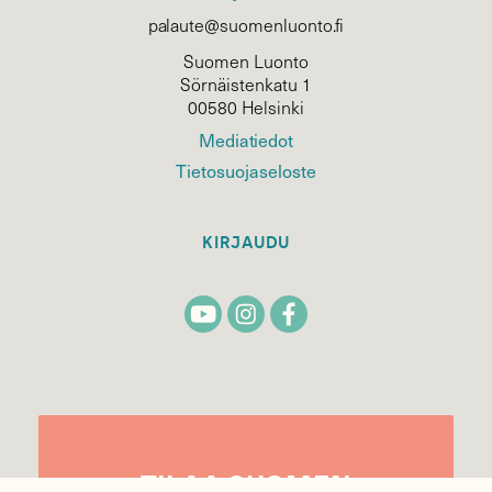
palaute@suomenluonto.fi
Suomen Luonto
Sörnäistenkatu 1
00580 Helsinki
Mediatiedot
Tietosuojaseloste
KIRJAUDU
TILAA
SUOMEN