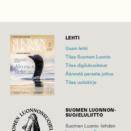
LEHTI
Uusin lehti
Tilaa Suomen Luonto
Tilaa digilukuoikeus
Äänestä parasta juttua
Tilaa uutiskirje
SUOMEN LUONNON­
SUOJELU­LIITTO
Suomen Luonto -lehden