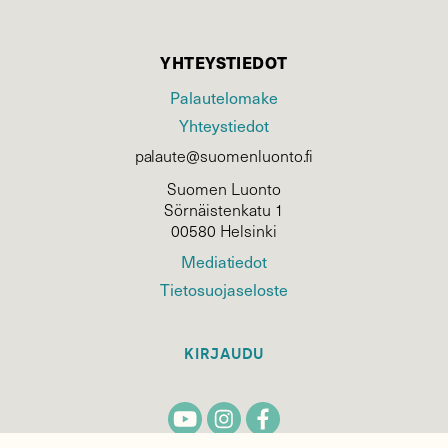
YHTEYSTIEDOT
Palautelomake
Yhteystiedot
palaute@suomenluonto.fi
Suomen Luonto
Sörnäistenkatu 1
00580 Helsinki
Mediatiedot
Tietosuojaseloste
KIRJAUDU