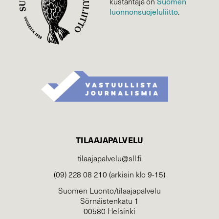
Suomen
kustantaja on
luonnonsuojelu­liitto
.
TILAAJAPALVELU
tilaajapalvelu@sll.fi
(09) 228 08 210 (arkisin klo 9-15)
Suomen Luonto/tilaajapalvelu
Sörnäistenkatu 1
00580 Helsinki