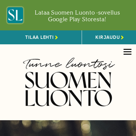
Lataa Suomen Luonto -sovellus
Google Play Storesta!
TILAA LEHTI
KIRJAUDU