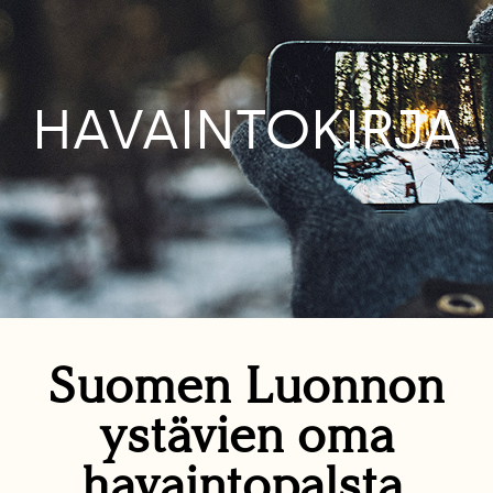
HAVAINTOKIRJA
Suomen Luonnon
ystävien oma
havaintopalsta.